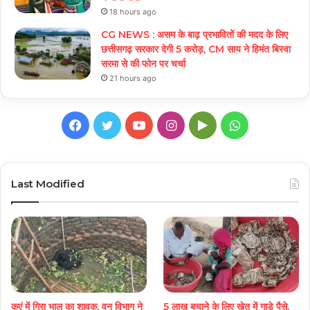
18 hours ago
CG NEWS : असम के बाढ़ प्रभावितों की मदद के लिए
छत्तीसगढ़ सरकार देगी 5 करोड़, CM साय ने हिमंत बिस्वा
सरमा से की फोन पर चर्चा
21 hours ago
Facebook
Twitter
YouTube
Instagram
Google
WhatsApp
Play
Last Modified
कुएं में गिरा भालू का शावक, वन विभाग ने
5 लाख बचाने के लिए खेत में गाड़े पैसे,