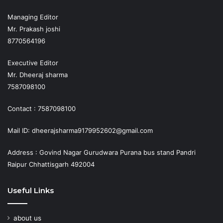
Managing Editor
Mr. Prakash joshi
8770564196
Executive Editor
Mr. Dheeraj sharma
7587098100
Contact : 7587098100
Mail ID: dheerajsharma9179952602@gmail.com
Address : Govind Nagar Gurudwara Purana bus stand Pandri
Raipur Chhattisgarh 492004
Useful Links
about us