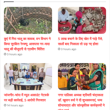
कुएं में गिरा भालू का शावक, वन विभाग ने
5 लाख बचाने के लिए खेत में गाड़े पैसे,
किया सुरक्षित रेस्क्यू; आसपास नर-मादा
सालों बाद निकाला तो उड़ गए होश!
भालू की मौजूदगी से ग्रामीण चिंतित
3 hours ago
3 hours ago
जांजगीर-चांपा में म्यूल अकाउंट नेटवर्क
नगर पालिका अध्यक्ष श्रीमती चंद्रकला
पर बड़ी कार्रवाई, 5 आरोपी गिरफ्तार
डॉ. खुमान वर्मा ने दी शुभकामनाएं, भव्य
शोभायात्रा और सांस्कृतिक कार्यक्रमों ने
14 hours ago