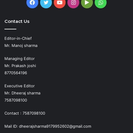
Facebook
Twitter
YouTube
Instagram
Google
WhatsApp
Play
Contact Us
Editor-in-Chief
Mr. Manoj sharma
Managing Editor
Mr. Prakash joshi
8770564196
Executive Editor
Mr. Dheeraj sharma
7587098100
Contact : 7587098100
Mail ID: dheerajsharma9179952602@gmail.com