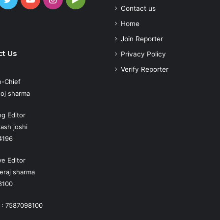
Contact us
Play
atsApp
Home
Join Reporter
t Us
Privacy Policy
Verify Reporter
n-Chief
oj sharma
g Editor
ash joshi
4196
ve Editor
eraj sharma
8100
 : 7587098100