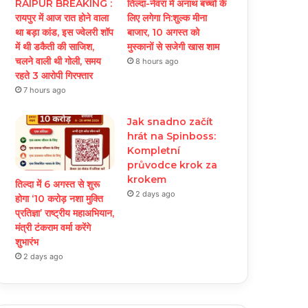
RAIPUR BREAKING :
तिल्दा-नेवरा में अनाथ बच्चों के
रायपुर में आज रात होने वाला
लिए लगेगा नि:शुल्क मीना
था बड़ा कांड, इस ज्वेलरी शॉप
बाजार, 10 अगस्त को
में थी डकैती की साजिश,
मुस्कानों से सजेगी खास शाम
चलने वाली थी गोली, समय
8 hours ago
रहते 3 आरोपी गिरफ्तार
7 hours ago
Jak snadno začít
hrát na Spinboss:
Kompletní
průvodce krok za
krokem
तिल्दा में 6 अगस्त से शुरू
2 days ago
होगा ‘10 करोड़ नशा मुक्ति
प्रतिज्ञा’ राष्ट्रीय महाअभियान,
मंत्री टंकराम वर्मा करेंगे
शुभारंभ
2 days ago