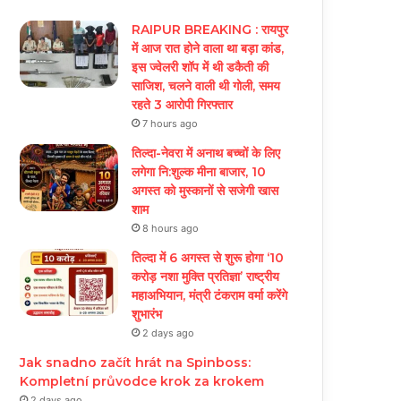
RAIPUR BREAKING : रायपुर
में आज रात होने वाला था बड़ा कांड,
इस ज्वेलरी शॉप में थी डकैती की
साजिश, चलने वाली थी गोली, समय
रहते 3 आरोपी गिरफ्तार
7 hours ago
तिल्दा-नेवरा में अनाथ बच्चों के लिए
लगेगा नि:शुल्क मीना बाजार, 10
अगस्त को मुस्कानों से सजेगी खास
शाम
8 hours ago
तिल्दा में 6 अगस्त से शुरू होगा ‘10
करोड़ नशा मुक्ति प्रतिज्ञा’ राष्ट्रीय
महाअभियान, मंत्री टंकराम वर्मा करेंगे
शुभारंभ
2 days ago
Jak snadno začít hrát na Spinboss:
Kompletní průvodce krok za krokem
2 days ago