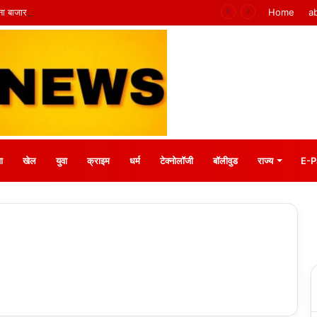
 मीना बाजार, 10 अगस्त को मुस्कानों से सजेगी खास शाम
Home
a
ा
खेल
युवा
क्राइम
धर्म
टेक्नोलॉजी
बॉलीवुड
राज्य
E-P