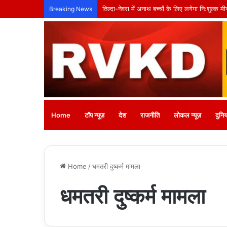
तिल्दा-नेवरा में अनाथ बच्चों के लिए लगेगा नि:शुल्क
Breaking News
Home
टॉप न्यूज़
देश
राजनीति
लोकल न्यूज़
दुनिय
Home
/
धमतरी दुष्कर्म मामला
धमतरी दुष्कर्म मामला