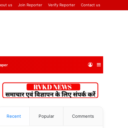
bout us
Join Reporter
Verify Reporter
Contact us
Log
Sidebar
aper
In
Recent
Popular
Comments