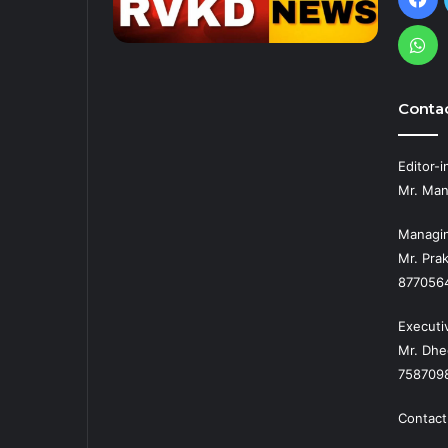
Wh
Contac
Editor-i
Mr. Man
Managin
Mr. Prak
877056
Executi
Mr. Dhe
758709
Contact