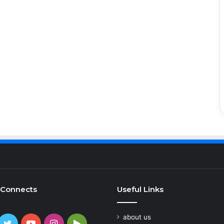
 Connects
Useful Links
about us
cebook
Twitter
YouTube
Instagram
Google