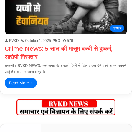
क्राइम
RVKD
October 1, 2025
0
579
Crime News: 5 साल की मासूम बच्ची से दुष्कर्म,
आरोपी गिरफ्तार
धमतरी। RVKD NEWS: छत्तीसगढ़ के धमतरी जिले से दिल दहला देने वाली घटना सामने
आई है। केरेगांव थाना क्षेत्र के…
Read More »