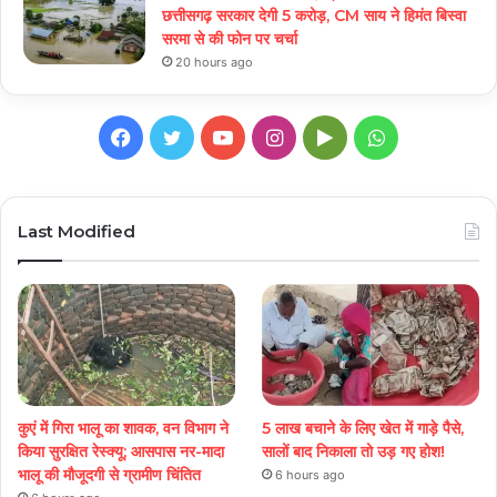
छत्तीसगढ़ सरकार देगी 5 करोड़, CM साय ने हिमंत बिस्वा
सरमा से की फोन पर चर्चा
20 hours ago
Facebook
Twitter
YouTube
Instagram
Google
WhatsApp
Play
Last Modified
कुएं में गिरा भालू का शावक, वन विभाग ने
5 लाख बचाने के लिए खेत में गाड़े पैसे,
किया सुरक्षित रेस्क्यू; आसपास नर-मादा
सालों बाद निकाला तो उड़ गए होश!
भालू की मौजूदगी से ग्रामीण चिंतित
6 hours ago