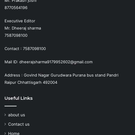
Mr. Prakash joshi
8770564196
Executive Editor
Mr. Dheeraj sharma
7587098100
Contact : 7587098100
Mail ID: dheerajsharma9179952602@gmail.com
Address : Govind Nagar Gurudwara Purana bus stand Pandri
Raipur Chhattisgarh 492004
Useful Links
about us
Contact us
Home