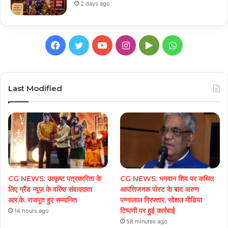
2 days ago
Facebook
Twitter
YouTube
Instagram
Google
WhatsApp
Play
Last Modified
CG NEWS: उत्कृष्ट पत्रकारिता के
CG NEWS: भगवान शिव पर कथित
लिए ग्रैंड न्यूज़ के वरिष्ठ संवाददाता
आपत्तिजनक पोस्ट के बाद अरुण
आर.के. राजपूत हुए सम्मानित
पन्नालाल गिरफ्तार, सोशल मीडिया
टिप्पणी पर हुई कार्रवाई
14 hours ago
58 minutes ago