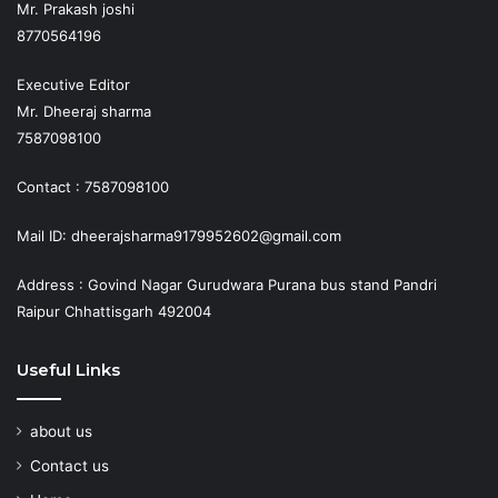
Mr. Prakash joshi
8770564196
Executive Editor
Mr. Dheeraj sharma
7587098100
Contact : 7587098100
Mail ID: dheerajsharma9179952602@gmail.com
Address : Govind Nagar Gurudwara Purana bus stand Pandri
Raipur Chhattisgarh 492004
Useful Links
about us
Contact us