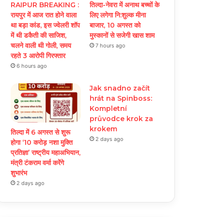
RAIPUR BREAKING :
तिल्दा-नेवरा में अनाथ बच्चों के
रायपुर में आज रात होने वाला
लिए लगेगा नि:शुल्क मीना
था बड़ा कांड, इस ज्वेलरी शॉप
बाजार, 10 अगस्त को
में थी डकैती की साजिश,
मुस्कानों से सजेगी खास शाम
चलने वाली थी गोली, समय
7 hours ago
रहते 3 आरोपी गिरफ्तार
6 hours ago
Jak snadno začít
hrát na Spinboss:
Kompletní
průvodce krok za
krokem
तिल्दा में 6 अगस्त से शुरू
2 days ago
होगा ‘10 करोड़ नशा मुक्ति
प्रतिज्ञा’ राष्ट्रीय महाअभियान,
मंत्री टंकराम वर्मा करेंगे
शुभारंभ
2 days ago