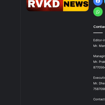
Fa
Wh
Contac
Editor-i
Mr. Man
Managin
Mr. Prak
877056
Executi
Mr. Dhe
758709
Contact