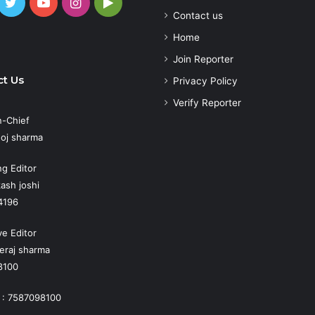
cebook
Twitter
YouTube
Instagram
Google
Contact us
Play
atsApp
Home
Join Reporter
t Us
Privacy Policy
Verify Reporter
n-Chief
oj sharma
g Editor
ash joshi
4196
ve Editor
eraj sharma
8100
 : 7587098100