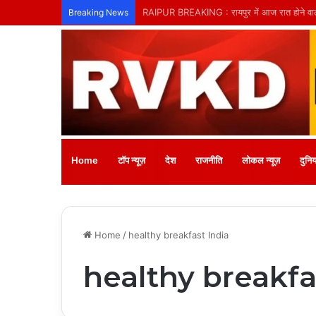
तिल्दा-नेवरा में अनाथ बच्चों के लिए लगेगा नि:शुल्क
Breaking News
Home
टॉप न्यूज़
देश
राजनीति
लोकल न्यूज़
दुनिय
Home
/
healthy breakfast India
healthy breakfa