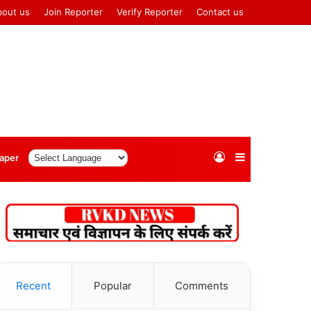
bout us
Join Reporter
Verify Reporter
Contact us
Log
Sidebar
aper
In
Recent
Popular
Comments