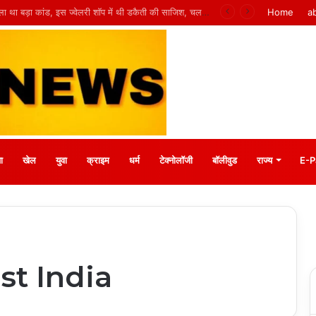
 मीना बाजार, 10 अगस्त को मुस्कानों से सजेगी खास शाम
Home
a
ा
खेल
युवा
क्राइम
धर्म
टेक्नोलॉजी
बॉलीवुड
राज्य
E-P
st India