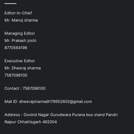
Editor-in-Chief
Mr. Manoj sharma
Managing Editor
Mr. Prakash joshi
8770564196
Executive Editor
Mr. Dheeraj sharma
7587098100
Contact : 7587098100
Mail ID: dheerajsharma9179952602@gmail.com
Address : Govind Nagar Gurudwara Purana bus stand Pandri
Raipur Chhattisgarh 492004