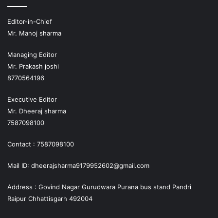
Editor-in-Chief
Mr. Manoj sharma
Managing Editor
Mr. Prakash joshi
8770564196
Executive Editor
Mr. Dheeraj sharma
7587098100
Contact : 7587098100
Mail ID: dheerajsharma9179952602@gmail.com
Address : Govind Nagar Gurudwara Purana bus stand Pandri
Raipur Chhattisgarh 492004