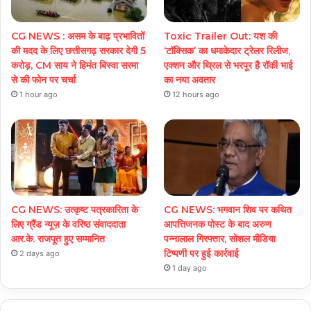
CG NEWS : असम के बाढ़ प्रभावितों
Toxic Trailer Out: यश की
की मदद के लिए छत्तीसगढ़ सरकार देगी 5
‘टॉक्सिक’ का धमाकेदार ट्रेलर रिलीज,
करोड़, CM साय ने हिमंत बिस्वा सरमा
एक्शन और थ्रिल से भरपूर है रॉकी भाई
से की फोन पर चर्चा
का नया अवतार
1 hour ago
12 hours ago
CG NEWS: उत्कृष्ट पत्रकारिता के
CG NEWS: भगवान शिव पर कथित
लिए ग्रैंड न्यूज़ के वरिष्ठ संवाददाता
आपत्तिजनक पोस्ट के बाद अरुण
आर.के. राजपूत हुए सम्मानित
पन्नालाल गिरफ्तार, सोशल मीडिया
टिप्पणी पर हुई कार्रवाई
2 days ago
1 day ago