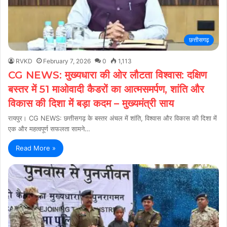
छत्तीसगढ़
RVKD
February 7, 2026
0
1,113
CG NEWS: मुख्यधारा की ओर लौटता विश्वास: दक्षिण
बस्तर में 51 माओवादी कैडरों का आत्मसमर्पण, शांति और
विकास की दिशा में बड़ा कदम – मुख्यमंत्री साय
रायपुर। CG NEWS: छत्तीसगढ़ के बस्तर अंचल में शांति, विश्वास और विकास की दिशा में
एक और महत्वपूर्ण सफलता सामने…
Read More »