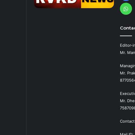
Wh
Contac
Editor-i
Mr. Man
Managin
Mr. Prak
877056
Executi
Mr. Dhe
758709
Contact
Mail ID: