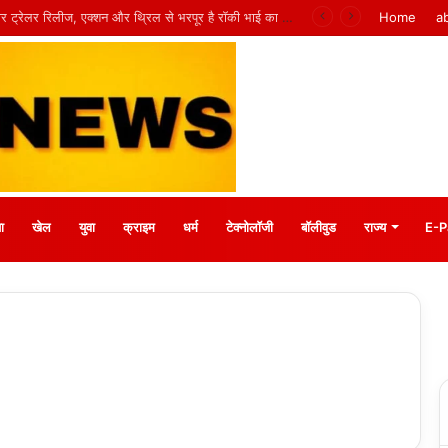
CG NEWS: भगवान शिव पर कथित आपत्तिजनक पोस्ट के बाद अरुण पन्नालाल गिरफ्तार, सोशल मीडिया टिप्पणी पर हुई कार्रवाई
Home
a
ा
खेल
युवा
क्राइम
धर्म
टेक्नोलॉजी
बॉलीवुड
राज्य
E-P