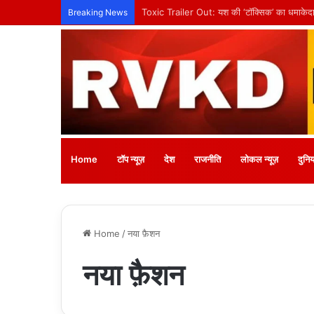
Breaking News
Home
टॉप न्यूज़
देश
राजनीति
लोकल न्यूज़
दुनिय
Home
/
नया फ़ैशन
नया फ़ैशन