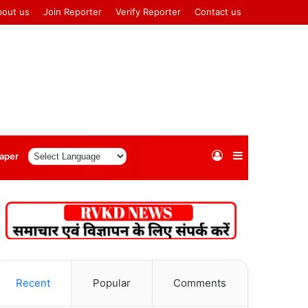
bout us
Join Reporter
Verify Reporter
Contact us
Log
Sidebar
aper
In
Recent
Popular
Comments