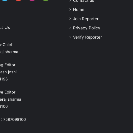
Contact us
Play
atsApp
Home
Join Reporter
t Us
Privacy Policy
Verify Reporter
n-Chief
oj sharma
g Editor
ash joshi
4196
ve Editor
eraj sharma
8100
 : 7587098100