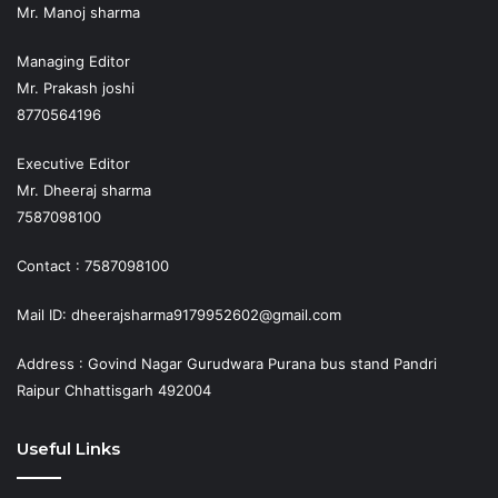
Mr. Manoj sharma
Managing Editor
Mr. Prakash joshi
8770564196
Executive Editor
Mr. Dheeraj sharma
7587098100
Contact : 7587098100
Mail ID: dheerajsharma9179952602@gmail.com
Address : Govind Nagar Gurudwara Purana bus stand Pandri
Raipur Chhattisgarh 492004
Useful Links