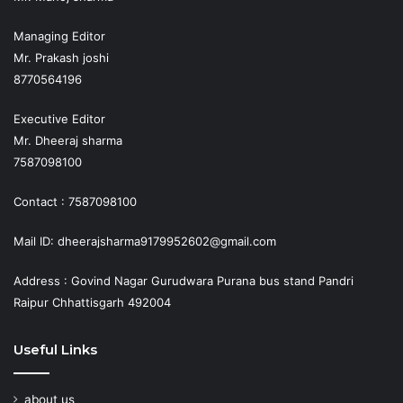
Managing Editor
Mr. Prakash joshi
8770564196
Executive Editor
Mr. Dheeraj sharma
7587098100
Contact : 7587098100
Mail ID: dheerajsharma9179952602@gmail.com
Address : Govind Nagar Gurudwara Purana bus stand Pandri
Raipur Chhattisgarh 492004
Useful Links
about us