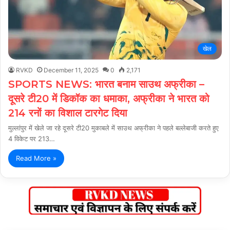
खेल
RVKD
December 11, 2025
0
2,171
SPORTS NEWS: भारत बनाम साउथ अफ्रीका –
दूसरे टी20 में डिकॉक का धमाका, अफ्रीका ने भारत को
214 रनों का विशाल टारगेट दिया
मुल्लांपुर में खेले जा रहे दूसरे टी20 मुकाबले में साउथ अफ्रीका ने पहले बल्लेबाजी करते हुए
4 विकेट पर 213…
Read More »