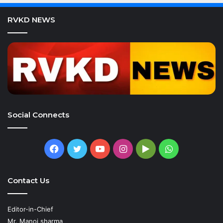
RVKD NEWS
Social Connects
Facebook
Twitter
YouTube
Instagram
Google
WhatsApp
Play
Contact Us
Editor-in-Chief
Mr. Manoj sharma