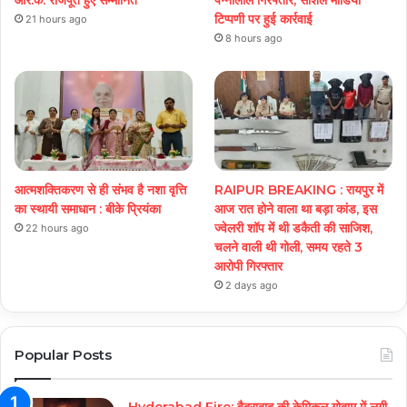
आर.के. राजपूत हुए सम्मानित
पन्नालाल गिरफ्तार, सोशल मीडिया
टिप्पणी पर हुई कार्रवाई
21 hours ago
8 hours ago
आत्मशक्तिकरण से ही संभव है नशा वृत्ति
RAIPUR BREAKING : रायपुर में
का स्थायी समाधान : बीके प्रियंका
आज रात होने वाला था बड़ा कांड, इस
ज्वेलरी शॉप में थी डकैती की साजिश,
22 hours ago
चलने वाली थी गोली, समय रहते 3
आरोपी गिरफ्तार
2 days ago
Popular Posts
Hyderabad Fire: हैदराबाद की केमिकल गोदाम में लगी