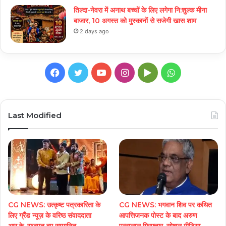
तिल्दा-नेवरा में अनाथ बच्चों के लिए लगेगा नि:शुल्क मीना
बाजार, 10 अगस्त को मुस्कानों से सजेगी खास शाम
2 days ago
Facebook
Twitter
YouTube
Instagram
Google
WhatsApp
Play
Last Modified
CG NEWS: उत्कृष्ट पत्रकारिता के
CG NEWS: भगवान शिव पर कथित
लिए ग्रैंड न्यूज़ के वरिष्ठ संवाददाता
आपत्तिजनक पोस्ट के बाद अरुण