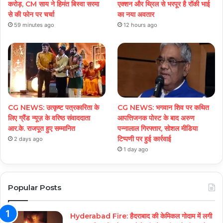
करोड़, CM साय ने हिमंत बिस्वा सरमा
एक्शन और थ्रिल से भरपूर है रॉकी भाई
से की फोन पर चर्चा
का नया अवतार
59 minutes ago
12 hours ago
CG NEWS: उत्कृष्ट पत्रकारिता के
CG NEWS: भगवान शिव पर कथित
लिए ग्रैंड न्यूज़ के वरिष्ठ संवाददाता
आपत्तिजनक पोस्ट के बाद अरुण
आर.के. राजपूत हुए सम्मानित
पन्नालाल गिरफ्तार, सोशल मीडिया
टिप्पणी पर हुई कार्रवाई
2 days ago
1 day ago
Popular Posts
Hyderabad Fire: हैदराबाद की केमिकल गोदाम में लगी