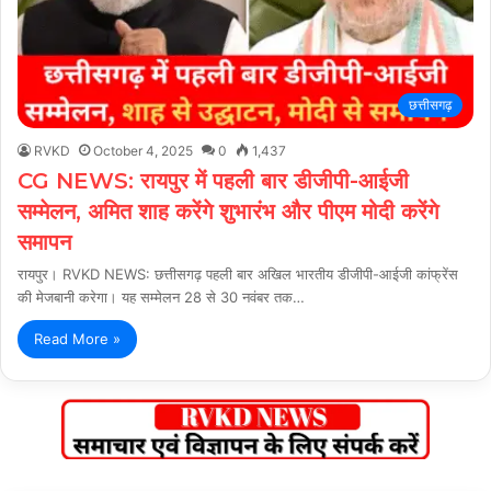
छत्तीसगढ़
RVKD
October 4, 2025
0
1,437
CG NEWS: रायपुर में पहली बार डीजीपी-आईजी
सम्मेलन, अमित शाह करेंगे शुभारंभ और पीएम मोदी करेंगे
समापन
रायपुर। RVKD NEWS: छत्तीसगढ़ पहली बार अखिल भारतीय डीजीपी-आईजी कांफ्रेंस
की मेजबानी करेगा। यह सम्मेलन 28 से 30 नवंबर तक…
Read More »