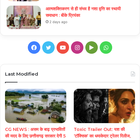
आत्मशक्तिकरण से ही संभव है नशा वृत्ति का स्थायी
समाधान : बीके प्रियंका
2 days ago
Facebook
Twitter
YouTube
Instagram
Google
WhatsApp
Play
Last Modified
CG NEWS : असम के बाढ़ प्रभावितों
Toxic Trailer Out: यश की
की मदद के लिए छत्तीसगढ़ सरकार देगी 5
‘टॉक्सिक’ का धमाकेदार ट्रेलर रिलीज,