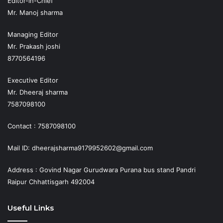
Editor-in-Chief
Mr. Manoj sharma
Managing Editor
Mr. Prakash joshi
8770564196
Executive Editor
Mr. Dheeraj sharma
7587098100
Contact : 7587098100
Mail ID: dheerajsharma9179952602@gmail.com
Address : Govind Nagar Gurudwara Purana bus stand Pandri
Raipur Chhattisgarh 492004
Useful Links