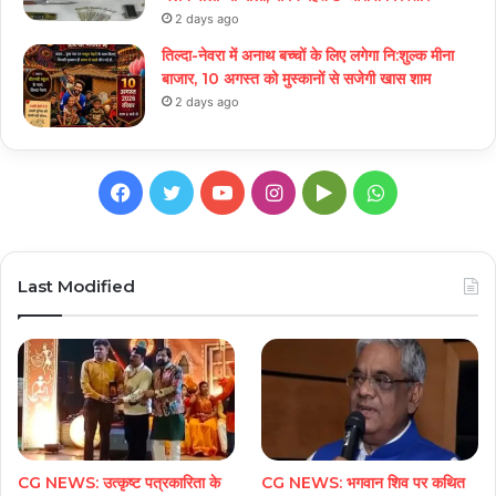
2 days ago
तिल्दा-नेवरा में अनाथ बच्चों के लिए लगेगा नि:शुल्क मीना
बाजार, 10 अगस्त को मुस्कानों से सजेगी खास शाम
2 days ago
Facebook
Twitter
YouTube
Instagram
Google
WhatsApp
Play
Last Modified
CG NEWS: उत्कृष्ट पत्रकारिता के
CG NEWS: भगवान शिव पर कथित