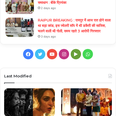
समाधान : बीके प्रियंका
2 days ago
RAIPUR BREAKING : रायपुर में आज रात होने वाला
था बड़ा कांड, इस ज्वेलरी शॉप में थी डकैती की साजिश,
चलने वाली थी गोली, समय रहते 3 आरोपी गिरफ्तार
3 days ago
Facebook
Twitter
YouTube
Instagram
Google
WhatsApp
Play
Last Modified