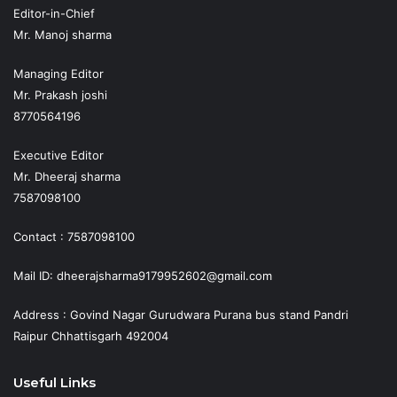
Editor-in-Chief
Mr. Manoj sharma
Managing Editor
Mr. Prakash joshi
8770564196
Executive Editor
Mr. Dheeraj sharma
7587098100
Contact : 7587098100
Mail ID: dheerajsharma9179952602@gmail.com
Address : Govind Nagar Gurudwara Purana bus stand Pandri
Raipur Chhattisgarh 492004
Useful Links