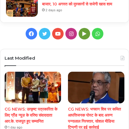
बाजार, 10 अगस्त को मुस्कानों से सजेगी खास शाम
2 days ago
Facebook
Twitter
YouTube
Instagram
Google
WhatsApp
Play
Last Modified
CG NEWS: उत्कृष्ट पत्रकारिता के
CG NEWS: भगवान शिव पर कथित
लिए ग्रैंड न्यूज़ के वरिष्ठ संवाददाता
आपत्तिजनक पोस्ट के बाद अरुण
आर.के. राजपूत हुए सम्मानित
पन्नालाल गिरफ्तार, सोशल मीडिया
टिप्पणी पर हुई कार्रवाई
1 day ago