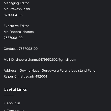
Managing Editor
Mr. Prakash joshi
8770564196
Executive Editor
Mr. Dheeraj sharma
7587098100
Contact : 7587098100
Mail ID: dheerajsharma9179952602@gmail.com
Address : Govind Nagar Gurudwara Purana bus stand Pandri
Raipur Chhattisgarh 492004
Useful Links
about us
Contact us