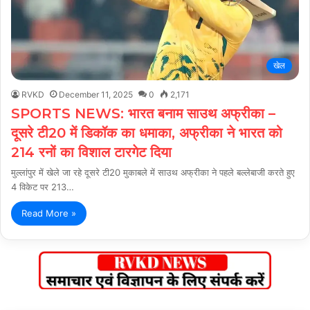
खेल
RVKD
December 11, 2025
0
2,171
SPORTS NEWS: भारत बनाम साउथ अफ्रीका –
दूसरे टी20 में डिकॉक का धमाका, अफ्रीका ने भारत को
214 रनों का विशाल टारगेट दिया
मुल्लांपुर में खेले जा रहे दूसरे टी20 मुकाबले में साउथ अफ्रीका ने पहले बल्लेबाजी करते हुए
4 विकेट पर 213…
Read More »