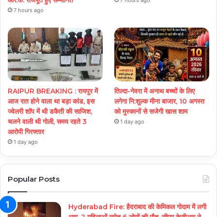
आर.के. राजपूत हुए सम्मानित
7 hours ago
7 hours ago
RAIPUR BREAKING : रायपुर में
तिल्दा-नेवरा में अनाथ बच्चों के लिए
आज रात होने वाला था बड़ा कांड, इस
लगेगा नि:शुल्क मीना बाजार, 10 अगस्त
ज्वेलरी शॉप में थी डकैती की साजिश,
को मुस्कानों से सजेगी खास शाम
चलने वाली थी गोली, समय रहते 3
1 day ago
आरोपी गिरफ्तार
1 day ago
Popular Posts
Hyderabad Fire: हैदराबाद की केमिकल गोदाम में लगी
आग, 2 महिलाओं समेत 6 लोगों की मौत, सीएम केसीआर ने