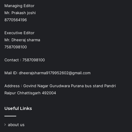
Managing Editor
Mr. Prakash joshi
8770564196
Executive Editor
Mr. Dheeraj sharma
7587098100
Contact : 7587098100
Mail ID: dheerajsharma9179952602@gmail.com
Address : Govind Nagar Gurudwara Purana bus stand Pandri
Raipur Chhattisgarh 492004
Useful Links
about us