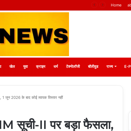
 मीना बाजार, 10 अगस्त को मुस्कानों से सजेगी खास शाम
Home
a
ा
खेल
युवा
क्राइम
धर्म
टेक्नोलॉजी
बॉलीवुड
राज्य
E-P
 1 जून 2026 के बाद कोई व्यापक विस्तार नहीं
M सूची-II पर बड़ा फैसला,