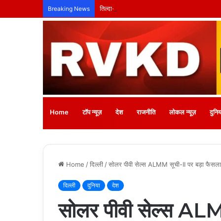
तिल्दा-नेवरा में अनाथ बच्चों के लिए लगेगा नि:शुल्क
Breaking News
Home
टॉप न्यूज़
देश
राजनीति
लोकल न्यूज़
दुनिय
Home
/
दिल्ली
/
सोलर पीवी सेल्स ALMM सूची-II पर बड़ा फैसला,
दिल्ली
दुनिया
देश
सोलर पीवी सेल्स ALM