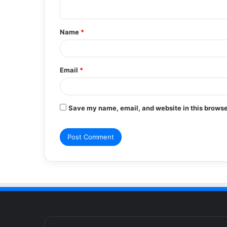
n
t
Name
*
*
Email
*
Save my name, email, and website in this browse