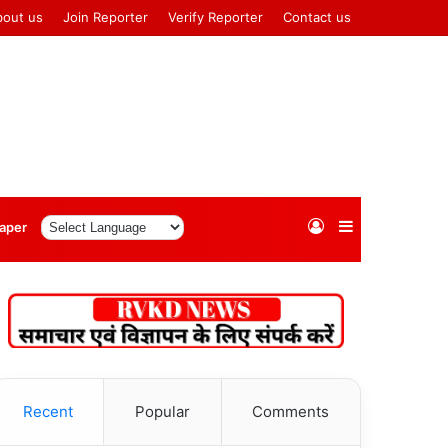
bout us
Join Reporter
Verify Reporter
Contact us
Log
Sidebar
aper
In
Recent
Popular
Comments