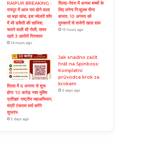
RAIPUR BREAKING :
तिल्दा-नेवरा में अनाथ बच्चों के
रायपुर में आज रात होने वाला
लिए लगेगा नि:शुल्क मीना
था बड़ा कांड, इस ज्वेलरी शॉप
बाजार, 10 अगस्त को
में थी डकैती की साजिश,
मुस्कानों से सजेगी खास शाम
चलने वाली थी गोली, समय
15 hours ago
रहते 3 आरोपी गिरफ्तार
14 hours ago
Jak snadno začít
hrát na Spinboss:
Kompletní
průvodce krok za
krokem
तिल्दा में 6 अगस्त से शुरू
3 days ago
होगा ‘10 करोड़ नशा मुक्ति
प्रतिज्ञा’ राष्ट्रीय महाअभियान,
मंत्री टंकराम वर्मा करेंगे
शुभारंभ
2 days ago