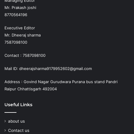
Managing Editor
Mr. Prakash joshi
8770564196
Executive Editor
Mr. Dheeraj sharma
7587098100
Contact : 7587098100
Mail ID: dheerajsharma9179952602@gmail.com
Address : Govind Nagar Gurudwara Purana bus stand Pandri
Raipur Chhattisgarh 492004
Useful Links
about us
Contact us