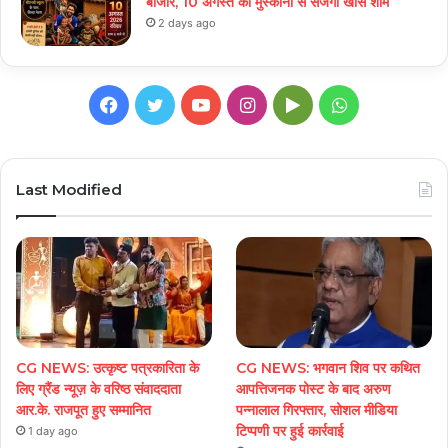
बाजार, 10 अगस्त को मुस्कानों से सजेगी खास शाम
2 days ago
Facebook
Twitter
YouTube
Instagram
Google
WhatsApp
Play
Last Modified
CG NEWS: उत्कृष्ट पत्रकारिता के
CG NEWS: भगवान शिव पर कथित
लिए ग्रैंड न्यूज़ के वरिष्ठ संवाददाता
आपत्तिजनक पोस्ट के बाद अरुण
आर.के. राजपूत हुए सम्मानित
पन्नालाल गिरफ्तार, सोशल मीडिया
टिप्पणी पर हुई कार्रवाई
1 day ago