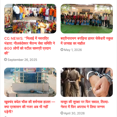
CG NEWS: “भिलाई में नवरात्रि
बद्रीनारायण बगड़िया हायर सेकेंडरी स्कूल
भंडारा: नीलकंठेश्वर चैतन्य सेवा समिति ने
में उत्साह का माहौल
800 लोगों को स्टील सामग्री प्रदान
May 1, 2026
की”
September 26, 2025
खूबचंद बघेल चौक की शर्मनाक हालत —
मासूम की सुरक्षा पर फिर सवाल, तिल्दा-
क्या प्रशासन की नजर अब भी नहीं
नेवरा में फिर अपराध ने लिया जन्नम
पड़ेगी?
April 30, 2026