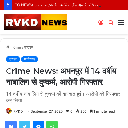
CG NEWS: उत्कृष्ट पत्रकारिता के लिए ग्रैंड न्यूज़ के वरिष्ठ संवाददाता आर.के. राजपूत हुए सम्मानित
Log
Searc
M
In
for
Home
/
क्राइम
क्राइम
छत्तीसगढ़
Crime News: अभनपुर में 14 वर्षीय
नाबालिग से दुष्कर्म, आरोपी गिरफ्तार
14 वर्षीय नाबालिग से दुष्कर्म की वारदात हुई। आरोपी को गिरफ्तार
कर लिया।
RVKD
September 27, 2025
0
250
1 minute read
Facebook
Twitter
Messenger
WhatsApp