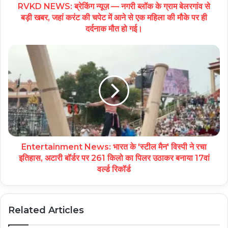
RVKD NEWS: ब्रेकिंग न्यूज़ — नगरी ब्लॉक के ग्राम बेलरगांव से
बड़ी खबर, जहां करंट की चपेट में आने से एक महिला की मौके पर ही
दर्दनाक मौत हो गई।
Entertainment News: भारत के 'स्टील मैन' विस्पी ने रचा
इतिहास, अटारी बॉर्डर पर 261 किलो का पिलर उठाकर बनाया 17वां
वर्ल्ड रिकॉर्ड
Related Articles