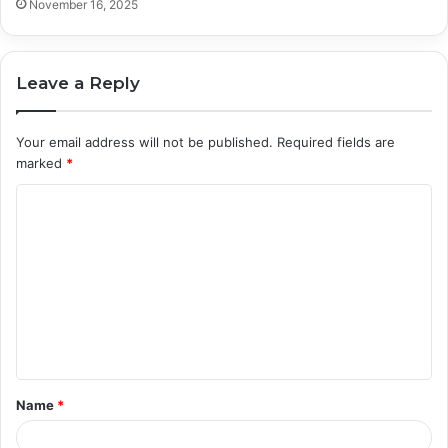
November 16, 2025
Leave a Reply
Your email address will not be published.
Required fields are
marked
*
C
o
m
m
e
n
t
Name
*
*