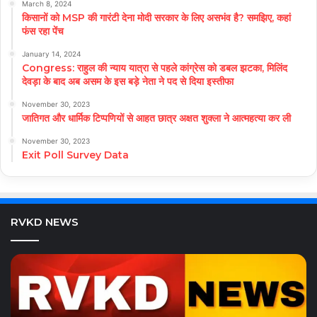
March 8, 2024
किसानों को MSP की गारंटी देना मोदी सरकार के लिए असभंव है? समझिए, कहां
फंस रहा पेंच
January 14, 2024
Congress: राहुल की न्याय यात्रा से पहले कांग्रेस को डबल झटका, मिलिंद
देवड़ा के बाद अब असम के इस बड़े नेता ने पद से दिया इस्तीफा
November 30, 2023
जातिगत और धार्मिक टिप्पणियों से आहत छात्र अक्षत शुक्ला ने आत्महत्या कर ली
November 30, 2023
Exit Poll Survey Data
RVKD NEWS