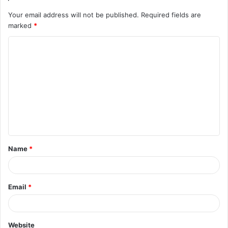
Your email address will not be published.
Required fields are
marked
*
C
o
m
m
e
n
t
Name
*
*
Email
*
Website