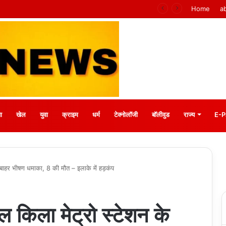
mpletní průvodce krok za krokem
Home
a
ा
खेल
युवा
क्राइम
धर्म
टेक्नोलॉजी
बॉलीवुड
राज्य
E-P
हर भीषण धमाका, 8 की मौत – इलाके में हड़कंप
ला मेट्रो स्टेशन के