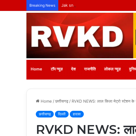
Jak snadno začít hrát na Spinboss: Ko
Breaking News
Home
टॉप न्यूज़
देश
राजनीति
लोकल न्यूज़
दुनिय
Home
/
छत्तीसगढ़
/
RVKD NEWS: लाल किला मेट्रो स्टेशन के बा
छत्तीसगढ़
दिल्ली
हादसा
RVKD NEWS: लाल कि