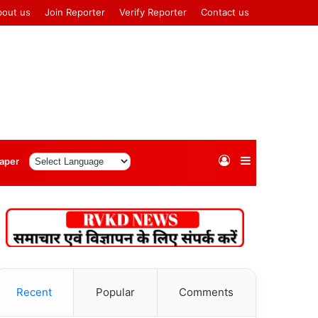
bout us
Join Reporter
Verify Reporter
Contact us
Log
Sidebar
aper
In
Recent
Popular
Comments