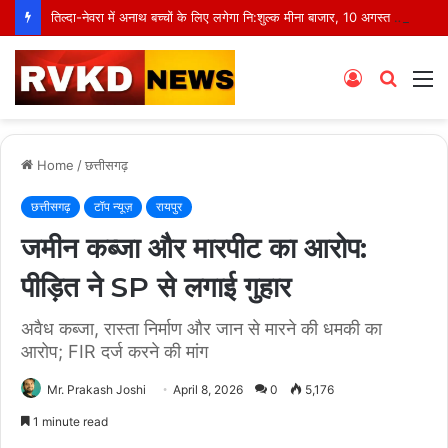
तिल्दा-नेवरा में अनाथ बच्चों के लिए लगेगा नि:शुल्क मीना बाजार, 10 अगस्त को मुस्कानों से सजेगी खास शाम
Log
Searc
M
In
for
Home
/
छत्तीसगढ़
छत्तीसगढ़
टॉप न्यूज़
रायपुर
जमीन कब्जा और मारपीट का आरोप:
पीड़ित ने SP से लगाई गुहार
अवैध कब्जा, रास्ता निर्माण और जान से मारने की धमकी का
आरोप; FIR दर्ज करने की मांग
Mr. Prakash Joshi
April 8, 2026
0
5,176
1 minute read