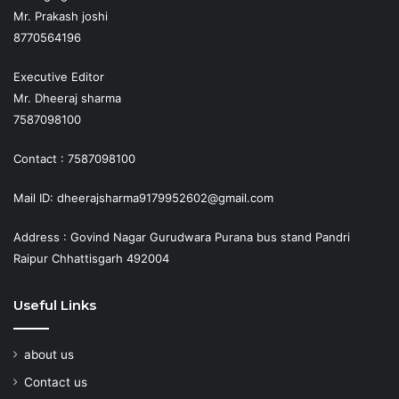
Mr. Prakash joshi
8770564196
Executive Editor
Mr. Dheeraj sharma
7587098100
Contact : 7587098100
Mail ID: dheerajsharma9179952602@gmail.com
Address : Govind Nagar Gurudwara Purana bus stand Pandri
Raipur Chhattisgarh 492004
Useful Links
about us
Contact us