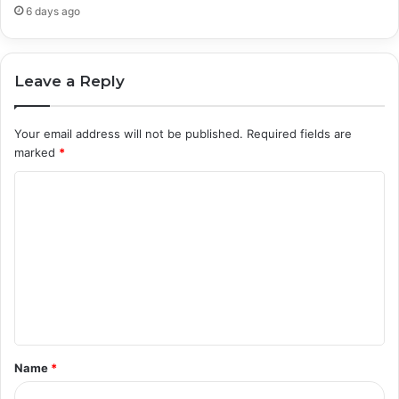
6 days ago
Leave a Reply
Your email address will not be published.
Required fields are
marked
*
C
o
m
m
e
n
t
Name
*
*