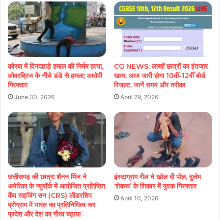
कोरबा में दिनदहाड़े हमाल की निर्मम हत्या,
CG NEWS: लाखों छात्रों का इंतजार
ओवरब्रिज के नीचे डंडे से हमला; आरोपी
खत्म, आज जारी होगा 10वीं-12वीं बोर्ड
गिरफ्तार
रिजल्ट, जानें समय और तरीका
June 30, 2026
April 29, 2026
छत्तीसगढ़ की छात्रा शैनन मिंज ने
इंस्टाग्राम रील ने खोल दी पोल, दुर्लभ
अमेरिका के न्यूयॉर्क में आयोजित प्रतिष्ठित
‘शेकरू’ के शिकार में युवक गिरफ्तार
कैंप राइजिंग सन (CRS) लीडरशिप
April 10, 2026
प्रोग्राम में भारत का प्रतिनिधित्व कर
प्रदेश और देश का गौरव बढ़ाया