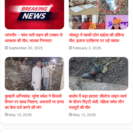
जांजगीर – चांपा भारी वाहन की टक्कर से
जोधपुर में साध्वी प्रेम बाईसा की संदिग्ध
आरक्षक की मौत, चालक गिरफ्तार
मौत, इलाज प्रक्रिया पर उठे सवाल
September 30, 2025
February 2, 2026
कुम्हारी अग्निकांड: भूपेश बघेल ने बिजली
बालोद में बड़ा हादसा: सीवरेज लाइन कार्य
विभाग पर साधा निशाना, अफसरों पर हत्या
के दौरान मिट्टी धंसी, महिला समेत तीन
का केस दर्ज करने की मांग
मजदूरों की मौत
May 13, 2026
May 13, 2026