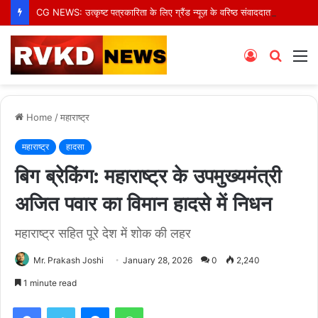
CG NEWS: उत्कृष्ट पत्रकारिता के लिए ग्रैंड न्यूज़ के वरिष्ठ संवाददाता आर.के. राजपूत हुए सम्मानित
Log
Searc
M
In
for
Home
/
महाराष्ट्र
महाराष्ट्र
हादसा
बिग ब्रेकिंग: महाराष्ट्र के उपमुख्यमंत्री
अजित पवार का विमान हादसे में निधन
महाराष्ट्र सहित पूरे देश में शोक की लहर
Mr. Prakash Joshi
January 28, 2026
0
2,240
1 minute read
Facebook
Twitter
Messenger
WhatsApp