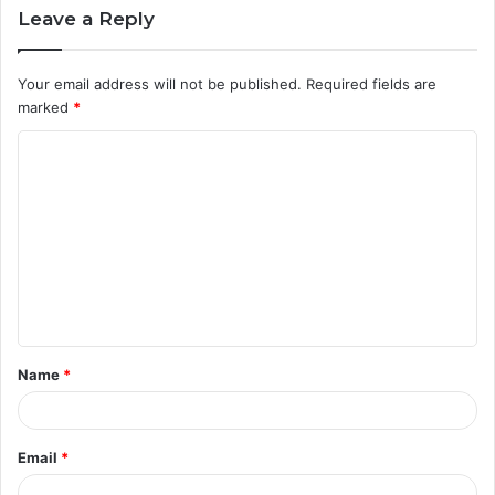
Leave a Reply
Your email address will not be published.
Required fields are
marked
*
C
o
m
m
e
n
t
Name
*
*
Email
*