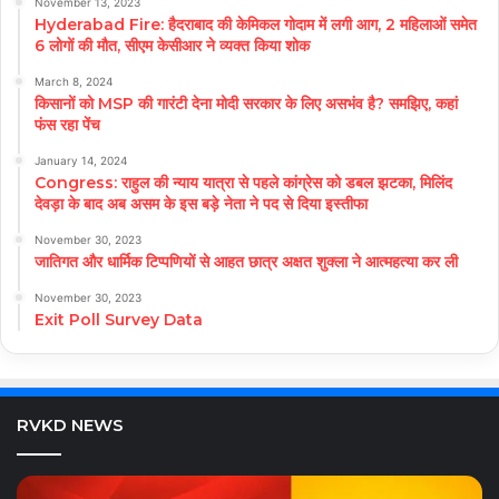
November 13, 2023
Hyderabad Fire: हैदराबाद की केमिकल गोदाम में लगी आग, 2 महिलाओं समेत
6 लोगों की मौत, सीएम केसीआर ने व्यक्त किया शोक
March 8, 2024
किसानों को MSP की गारंटी देना मोदी सरकार के लिए असभंव है? समझिए, कहां
फंस रहा पेंच
January 14, 2024
Congress: राहुल की न्याय यात्रा से पहले कांग्रेस को डबल झटका, मिलिंद
देवड़ा के बाद अब असम के इस बड़े नेता ने पद से दिया इस्तीफा
November 30, 2023
जातिगत और धार्मिक टिप्पणियों से आहत छात्र अक्षत शुक्ला ने आत्महत्या कर ली
November 30, 2023
Exit Poll Survey Data
RVKD NEWS