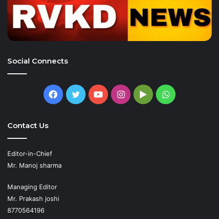
Social Connects
Facebook
Twitter
YouTube
Instagram
Google
WhatsApp
Play
Contact Us
Editor-in-Chief
Mr. Manoj sharma
Managing Editor
Mr. Prakash joshi
8770564196