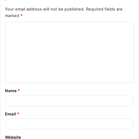
Your email address will not be published.
Required fields are
marked
*
C
o
m
m
e
n
t
Name
*
*
Email
*
Website