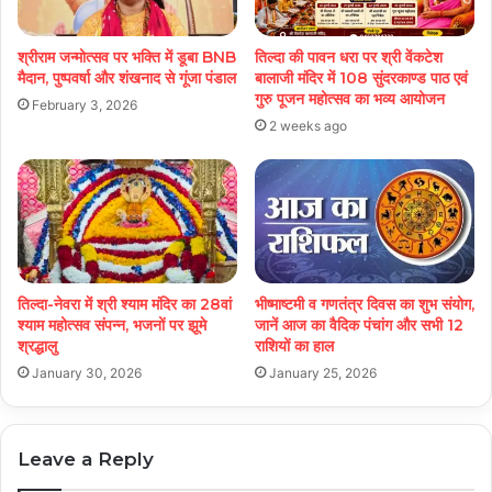
श्रीराम जन्मोत्सव पर भक्ति में डूबा BNB
तिल्दा की पावन धरा पर श्री वेंकटेश
मैदान, पुष्पवर्षा और शंखनाद से गूंजा पंडाल
बालाजी मंदिर में 108 सुंदरकाण्ड पाठ एवं
गुरु पूजन महोत्सव का भव्य आयोजन
February 3, 2026
2 weeks ago
तिल्दा-नेवरा में श्री श्याम मंदिर का 28वां
भीष्माष्टमी व गणतंत्र दिवस का शुभ संयोग,
श्याम महोत्सव संपन्न, भजनों पर झूमे
जानें आज का वैदिक पंचांग और सभी 12
श्रद्धालु
राशियों का हाल
January 30, 2026
January 25, 2026
Leave a Reply