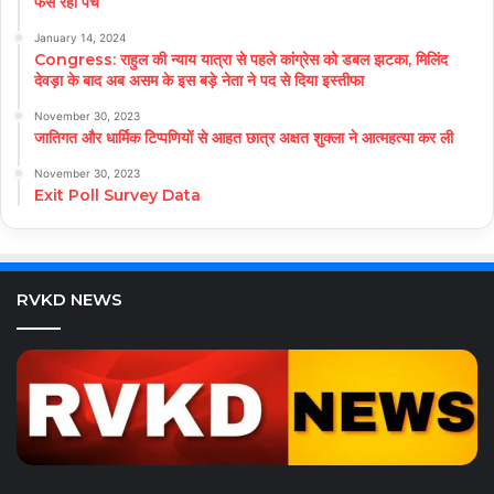
फंस रहा पेंच
January 14, 2024
Congress: राहुल की न्याय यात्रा से पहले कांग्रेस को डबल झटका, मिलिंद
देवड़ा के बाद अब असम के इस बड़े नेता ने पद से दिया इस्तीफा
November 30, 2023
जातिगत और धार्मिक टिप्पणियों से आहत छात्र अक्षत शुक्ला ने आत्महत्या कर ली
November 30, 2023
Exit Poll Survey Data
RVKD NEWS