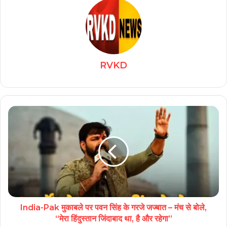
RVKD
India-Pak मुकाबले पर पवन सिंह के गरजे जज्बात – मंच से बोले,
“मेरा हिंदुस्तान जिंदाबाद था, है और रहेगा”