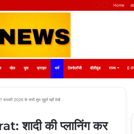
ाधान : बीके प्रियंका
Home
a
ा
खेल
युवा
क्राइम
धर्म
टेक्नोलॉजी
बॉलीवुड
राज्य
E-P
फरवरी 2026 के सभी शुभ मुहूर्त यहाँ देखें
 शादी की प्लानिंग कर