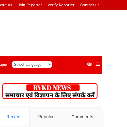
bout us
Join Reporter
Verify Reporter
Contact us
Log
Sidebar
aper
In
Recent
Popular
Comments