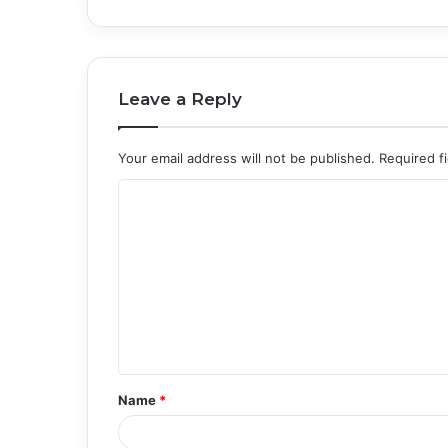
Leave a Reply
Your email address will not be published.
Required f
C
o
m
m
e
n
t
Name
*
*