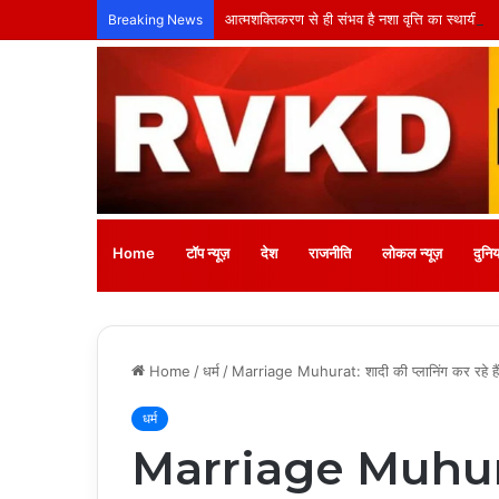
आत्मशक्तिकरण से ही संभव है नशा वृत्ति का स्थायी सम
Breaking News
Home
टॉप न्यूज़
देश
राजनीति
लोकल न्यूज़
दुनिय
Home
/
धर्म
/
Marriage Muhurat: शादी की प्लानिंग कर रहे हैं? 
धर्म
Marriage Muhurat: