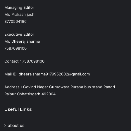
Managing Editor
Mr. Prakash joshi
8770564196
Executive Editor
Mr. Dheeraj sharma
7587098100
Contact : 7587098100
Mail ID: dheerajsharma9179952602@gmail.com
Address : Govind Nagar Gurudwara Purana bus stand Pandri
Raipur Chhattisgarh 492004
Useful Links
about us