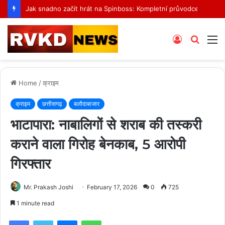
Jak snadno začít hrát na Spinboss: Kompletní průvodce krok za krokem
Log
Searc
M
In
for
Home
/
क्राइम
क्राइम
छत्तीसगढ़
बलौदाबाजार
भाटापारा: नाबालिगों से शराब की तस्करी
कराने वाला गिरोह बेनकाब, 5 आरोपी
गिरफ्तार
Mr. Prakash Joshi
February 17, 2026
0
725
1 minute read
Facebook
Twitter
Messenger
WhatsApp