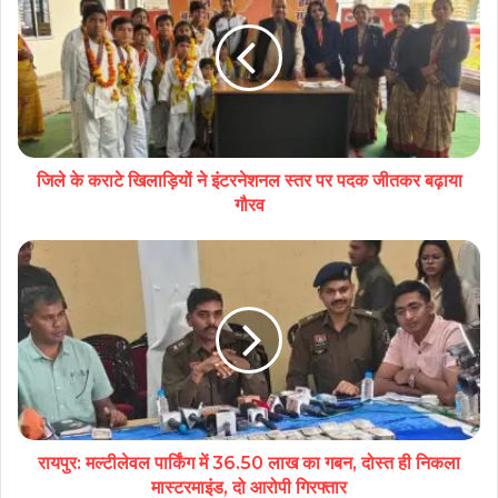
जिले के कराटे खिलाड़ियों ने इंटरनेशनल स्तर पर पदक जीतकर बढ़ाया
गौरव
रायपुर: मल्टीलेवल पार्किंग में 36.50 लाख का गबन, दोस्त ही निकला
मास्टरमाइंड, दो आरोपी गिरफ्तार