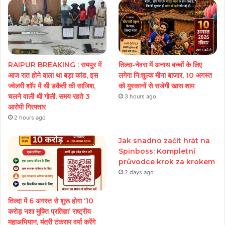
RAIPUR BREAKING : रायपुर में
तिल्दा-नेवरा में अनाथ बच्चों के लिए
आज रात होने वाला था बड़ा कांड, इस
लगेगा नि:शुल्क मीना बाजार, 10 अगस्त
ज्वेलरी शॉप में थी डकैती की साजिश,
को मुस्कानों से सजेगी खास शाम
चलने वाली थी गोली, समय रहते 3
3 hours ago
आरोपी गिरफ्तार
2 hours ago
Jak snadno začít hrát na
Spinboss: Kompletní
průvodce krok za krokem
2 days ago
तिल्दा में 6 अगस्त से शुरू होगा ‘10
करोड़ नशा मुक्ति प्रतिज्ञा’ राष्ट्रीय
महाअभियान, मंत्री टंकराम वर्मा करेंगे