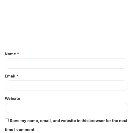
o
m
m
e
n
t
Name
*
*
Email
*
Website
Save my name, email, and website in this browser for the next
time I comment.