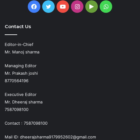
Facebook
Twitter
YouTube
Instagram
Google
WhatsApp
Play
Contact Us
Editor-in-Chief
Mr. Manoj sharma
Managing Editor
Mr. Prakash joshi
8770564196
Executive Editor
Mr. Dheeraj sharma
7587098100
Contact : 7587098100
Mail ID: dheerajsharma9179952602@gmail.com