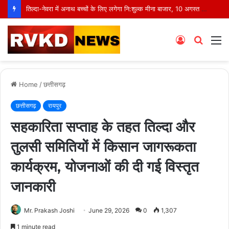
तिल्दा-नेवरा में अनाथ बच्चों के लिए लगेगा नि:शुल्क मीना बाजार, 10 अगस्त को मुस्कानों से सजेगी खास शाम
Log
Searc
M
In
for
Home
/
छत्तीसगढ़
छत्तीसगढ़
रायपुर
सहकारिता सप्ताह के तहत तिल्दा और
तुलसी समितियों में किसान जागरूकता
कार्यक्रम, योजनाओं की दी गई विस्तृत
जानकारी
Mr. Prakash Joshi
June 29, 2026
0
1,307
1 minute read