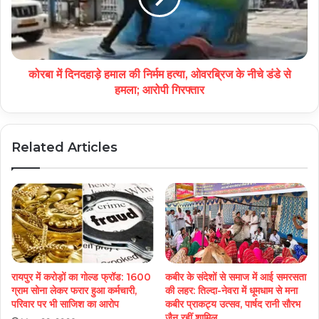
कोरबा में दिनदहाड़े हमाल की निर्मम हत्या, ओवरब्रिज के नीचे डंडे से
हमला; आरोपी गिरफ्तार
Related Articles
रायपुर में करोड़ों का गोल्ड फ्रॉड: 1600
कबीर के संदेशों से समाज में आई समरसता
ग्राम सोना लेकर फरार हुआ कर्मचारी,
की लहर: तिल्दा-नेवरा में धूमधाम से मना
परिवार पर भी साजिश का आरोप
कबीर प्राकट्य उत्सव, पार्षद रानी सौरभ
जैन रहीं शामिल