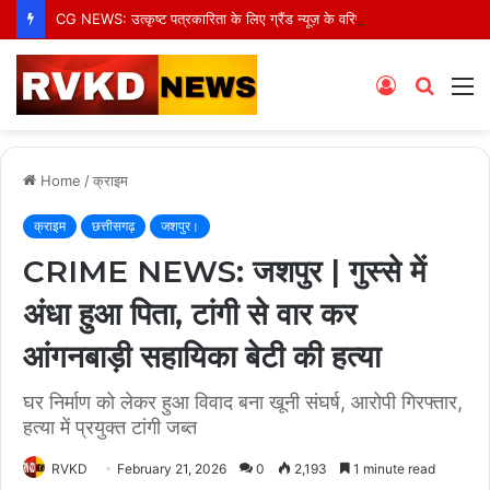
CG NEWS: उत्कृष्ट पत्रकारिता के लिए ग्रैंड न्यूज़ के वरिष्ठ संवाददाता आर.के. राजपूत हुए सम्मानित
Log
Searc
M
In
for
Home
/
क्राइम
क्राइम
छत्तीसगढ़
जशपुर।
CRIME NEWS: जशपुर | गुस्से में
अंधा हुआ पिता, टांगी से वार कर
आंगनबाड़ी सहायिका बेटी की हत्या
घर निर्माण को लेकर हुआ विवाद बना खूनी संघर्ष, आरोपी गिरफ्तार,
हत्या में प्रयुक्त टांगी जब्त
RVKD
February 21, 2026
0
2,193
1 minute read