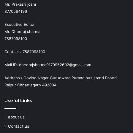
Mr. Prakash joshi
8770564196
Executive Editor
Mr. Dheeraj sharma
7587098100
Contact : 7587098100
Mail ID: dheerajsharma9179952602@gmail.com
Address : Govind Nagar Gurudwara Purana bus stand Pandri
Raipur Chhattisgarh 492004
Useful Links
about us
Contact us