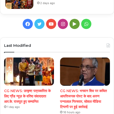
2 days ago
Facebook
Twitter
YouTube
Instagram
Google
WhatsApp
Play
Last Modified
CG NEWS: उत्कृष्ट पत्रकारिता के
CG NEWS: भगवान शिव पर कथित
लिए ग्रैंड न्यूज़ के वरिष्ठ संवाददाता
आपत्तिजनक पोस्ट के बाद अरुण
आर.के. राजपूत हुए सम्मानित
पन्नालाल गिरफ्तार, सोशल मीडिया
टिप्पणी पर हुई कार्रवाई
1 day ago
16 hours ago