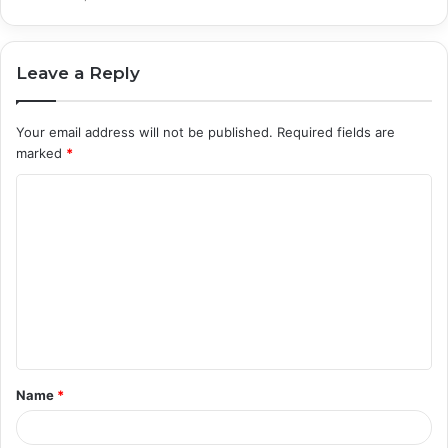
Leave a Reply
Your email address will not be published.
Required fields are
marked
*
C
o
m
m
e
n
t
Name
*
*