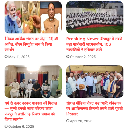
वैश्विक आर्थिक संकट पर पीएम मोदी की
Breaking News: बीजापुर में सबसे
अपील, सीएम विष्णुदेव साय ने किया
बड़ा माओवादी आत्मसमर्पण, 103
समर्थन
नक्सलियों ने हथियार डाले
May 11, 2026
October 2, 2025
धर्म से ऊपर उठकर मानवता की मिसाल
सोशल मीडिया पोस्ट पड़ा भारी: अंबेडकर
— सुन्नी हनफी जामा मस्जिद कोटा
पर आपत्तिजनक टिप्पणी करने वाली युवती
रायपुर ने छत्तीसगढ़ सिक्ख समाज को
गिरफ्तार
किया सहयोग
April 20, 2026
October 6, 2025