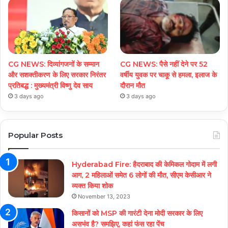
CG NEWS: दिव्यांगजनों के सम्मान
CG NEWS: पैसे नहीं देने पर 52
और सशक्तीकरण के लिए सरकार निरंतर
वर्षीय युवक पर चाकू से हमला, इलाज के
प्रतिबद्ध : मुख्यमंत्री विष्णु देव साय
दौरान मौत
3 days ago
3 days ago
Popular Posts
Hyderabad Fire: हैदराबाद की केमिकल गोदाम में लगी
आग, 2 महिलाओं समेत 6 लोगों की मौत, सीएम केसीआर ने
व्यक्त किया शोक
November 13, 2023
किसानों को MSP की गारंटी देना मोदी सरकार के लिए
असभंव है? समझिए, कहां फंस रहा पेंच