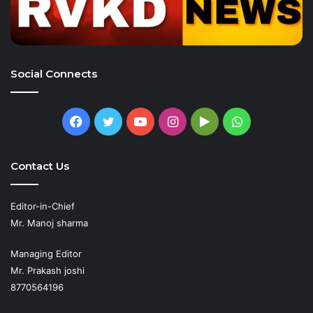
Social Connects
Facebook
Twitter
YouTube
Instagram
Google
WhatsApp
Play
Contact Us
Editor-in-Chief
Mr. Manoj sharma
Managing Editor
Mr. Prakash joshi
8770564196