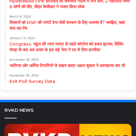
Hyderabad Fire: हैदराबाद की केमिकल गोदाम में लगी आग, 2 महिलाओं समेत
6 लोगों की मौत, सीएम केसीआर ने व्यक्त किया शोक
March 8, 2024
किसानों को MSP की गारंटी देना मोदी सरकार के लिए असभंव है? समझिए, कहां
फंस रहा पेंच
January 14, 2024
Congress: राहुल की न्याय यात्रा से पहले कांग्रेस को डबल झटका, मिलिंद
देवड़ा के बाद अब असम के इस बड़े नेता ने पद से दिया इस्तीफा
November 30, 2023
जातिगत और धार्मिक टिप्पणियों से आहत छात्र अक्षत शुक्ला ने आत्महत्या कर ली
November 30, 2023
Exit Poll Survey Data
RVKD NEWS