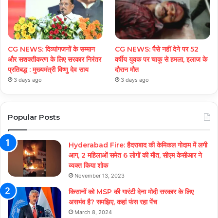
CG NEWS: दिव्यांगजनों के सम्मान
CG NEWS: पैसे नहीं देने पर 52
और सशक्तीकरण के लिए सरकार निरंतर
वर्षीय युवक पर चाकू से हमला, इलाज के
प्रतिबद्ध : मुख्यमंत्री विष्णु देव साय
दौरान मौत
3 days ago
3 days ago
Popular Posts
Hyderabad Fire: हैदराबाद की केमिकल गोदाम में लगी
आग, 2 महिलाओं समेत 6 लोगों की मौत, सीएम केसीआर ने
व्यक्त किया शोक
November 13, 2023
किसानों को MSP की गारंटी देना मोदी सरकार के लिए
असभंव है? समझिए, कहां फंस रहा पेंच
March 8, 2024