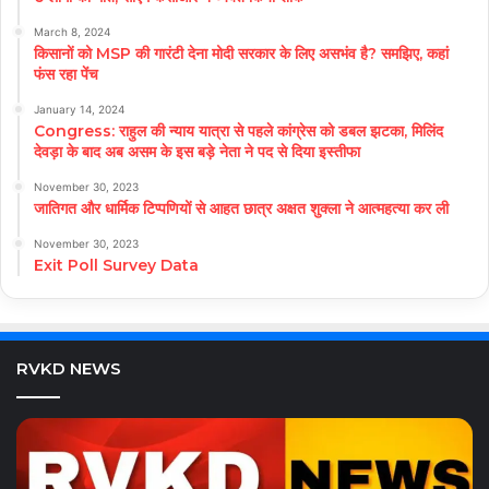
March 8, 2024
किसानों को MSP की गारंटी देना मोदी सरकार के लिए असभंव है? समझिए, कहां
फंस रहा पेंच
January 14, 2024
Congress: राहुल की न्याय यात्रा से पहले कांग्रेस को डबल झटका, मिलिंद
देवड़ा के बाद अब असम के इस बड़े नेता ने पद से दिया इस्तीफा
November 30, 2023
जातिगत और धार्मिक टिप्पणियों से आहत छात्र अक्षत शुक्ला ने आत्महत्या कर ली
November 30, 2023
Exit Poll Survey Data
RVKD NEWS