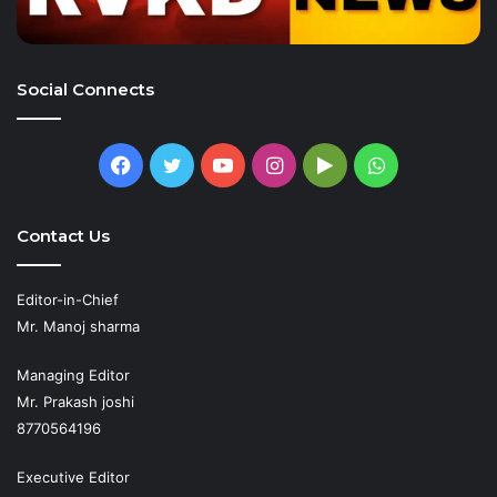
Social Connects
Facebook
Twitter
YouTube
Instagram
Google
WhatsApp
Play
Contact Us
Editor-in-Chief
Mr. Manoj sharma
Managing Editor
Mr. Prakash joshi
8770564196
Executive Editor