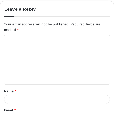
Leave a Reply
Your email address will not be published.
Required fields are
marked
*
C
o
m
m
e
n
t
Name
*
*
Email
*