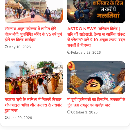
सोमनाथ अमृत महोत्सव में शामिल होंगे
ASTRO NEWS: शनिवार विशेष |
पीएम मोदी, पुनर्निर्मित मंदिर के 75 वर्ष पूर्ण
शनि की साढ़ेसाती, ढैय्या या आर्थिक संकट
होने पर विशेष कार्यक्र
से परेशान? करें ये 10 अचूक उपाय, बदल
सकती है किस्मत
May 10, 2026
February 28, 2026
महाराज श्री के सानिध्य में निकली विशाल
मां दुर्गा प्रतिमाओं का विसर्जन: जयकारों से
शोभायात्रा, भक्ति और उल्लास से सराबोर
गूंज उठा रायपुर का महादेव घाट
हुआ नगर
October 3, 2025
June 20, 2026