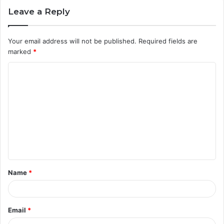
Leave a Reply
Your email address will not be published.
Required fields are
marked
*
C
o
m
m
e
n
t
Name
*
*
Email
*