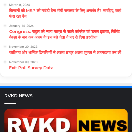
March 8, 2024
किसानों को MSP की गारंटी देना मोदी सरकार के लिए असभंव है? समझिए, कहां
फंस रहा पेंच
January 14, 2024
Congress: राहुल की न्याय यात्रा से पहले कांग्रेस को डबल झटका, मिलिंद
देवड़ा के बाद अब असम के इस बड़े नेता ने पद से दिया इस्तीफा
November 30, 2023
जातिगत और धार्मिक टिप्पणियों से आहत छात्र अक्षत शुक्ला ने आत्महत्या कर ली
November 30, 2023
Exit Poll Survey Data
RVKD NEWS