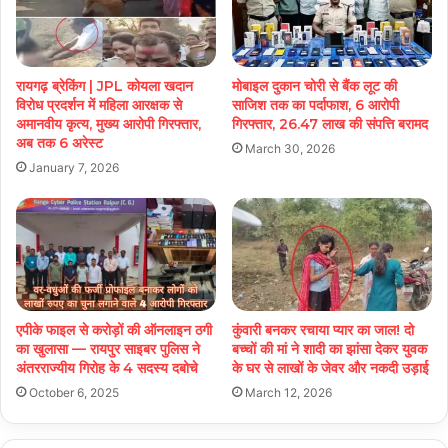
रायगढ़ ब्रेकिंग | JPL कोयला खदान
मोबाइल दुकान चोरी से बैंक लूट की
विरोध प्रदर्शन में महिला आरक्षक से
साजिश तक का पर्दाफाश, 6 आरोपी
अमानवीय कृत्य, मुख्य आरोपी गिरफ्तार,
गिरफ्तार, 26.47 लाख की संपत्ति बरामद
अब तक 6 अरेस्ट
March 30, 2026
January 7, 2026
एपीके फाइल से करोड़ों की ऑनलाइन ठगी
कुंवारी बनकर रचाया प्यार का जाल! दो
का खुलासा — रायपुर साइबर पुलिस ने
बच्चों की मां ने शादी का झांसा देकर युवक
अंतरराज्यीय गिरोह के 4 सदस्य दबोचे
के घर से लाखों के जेवर और नकदी उड़ाई
October 6, 2025
March 12, 2026