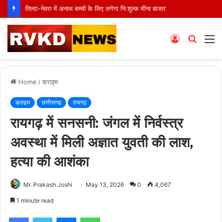
तिल्दा-नेवरा में अनाथ बच्चों के लिए लगेगा नि:शुल्क मीना बाजार, 10 अगस्त को मुस्कानों से सजेगी खास शाम
Log
Searc
M
In
for
Home
/
क्राइम
क्राइम
छत्तीसगढ़
रायगढ़
रायगढ़ में सनसनी: जंगल में निर्वस्त्र
अवस्था में मिली अज्ञात युवती की लाश,
हत्या की आशंका
Mr. Prakash Joshi
May 13, 2026
0
4,067
1 minute read
Facebook
Twitter
Messenger
WhatsApp