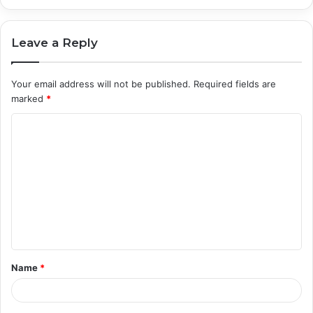
Leave a Reply
Your email address will not be published.
Required fields are
marked
*
C
o
m
m
e
n
t
Name
*
*