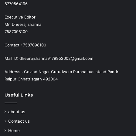
8770564196
Executive Editor
Mr. Dheeraj sharma
7587098100
Contact : 7587098100
Mail ID: dheerajsharma9179952602@gmail.com
Address : Govind Nagar Gurudwara Purana bus stand Pandri
Raipur Chhattisgarh 492004
Useful Links
about us
Contact us
Home