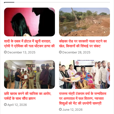
शादी के दबाव में होटल में खूनी वारदात,
कोहका रोड पर सरकारी नाला पाटने का
प्रेमी ने प्रेमिका की गला घोंटकर हत्या की
खेल, किसानों की सिंचाई पर संकट
December 13, 2025
December 28, 2025
छवि खराब करने की साजिश का आरोप,
राजस्व मंत्री टंकराम वर्मा के जन्मदिवस
पार्षदों के साथ सौंपा ज्ञापन
पर अस्पताल में फल वितरण, नवजात
शिशुओं को भेंट की उपयोगी सामग्री
April 12, 2026
June 12, 2026