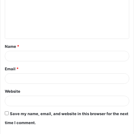
m
m
e
n
t
Name
*
*
Email
*
Website
Save my name, email, and website in this browser for the next
time I comment.