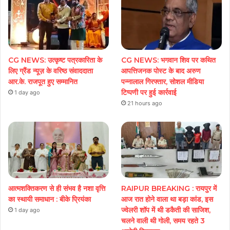
CG NEWS: उत्कृष्ट पत्रकारिता के
CG NEWS: भगवान शिव पर कथित
लिए ग्रैंड न्यूज़ के वरिष्ठ संवाददाता
आपत्तिजनक पोस्ट के बाद अरुण
आर.के. राजपूत हुए सम्मानित
पन्नालाल गिरफ्तार, सोशल मीडिया
टिप्पणी पर हुई कार्रवाई
1 day ago
21 hours ago
आत्मशक्तिकरण से ही संभव है नशा वृत्ति
RAIPUR BREAKING : रायपुर में
का स्थायी समाधान : बीके प्रियंका
आज रात होने वाला था बड़ा कांड, इस
ज्वेलरी शॉप में थी डकैती की साजिश,
1 day ago
चलने वाली थी गोली, समय रहते 3