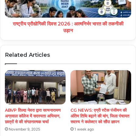
राष्ट्रीय प्रौद्योगिकी दिवस 2026 : आत्मनिर्भर भारत की तकनीकी
उड़ान
Related Articles
ABVP तिल्दा नेवरा द्वारा सत्यनारायण
CG NEWS: एग्री स्टैक पंजीयन की
अग्रवाल कॉलेज में सदस्यता अभियान,
अंतिम तिथि बढ़ाने की मांग, जिला पंचायत
छात्रों से की संगठनात्मक चर्चा
सदस्य ने कलेक्टर को सौंपा ज्ञापन
November 9, 2025
1 week ago