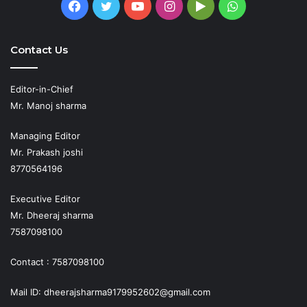
Facebook
Twitter
YouTube
Instagram
Google
WhatsApp
Play
Contact Us
Editor-in-Chief
Mr. Manoj sharma
Managing Editor
Mr. Prakash joshi
8770564196
Executive Editor
Mr. Dheeraj sharma
7587098100
Contact : 7587098100
Mail ID: dheerajsharma9179952602@gmail.com