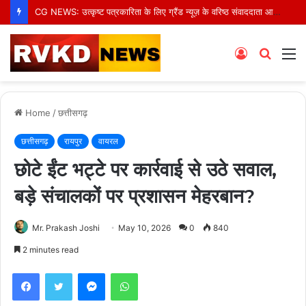
CG NEWS: उत्कृष्ट पत्रकारिता के लिए ग्रैंड न्यूज़ के वरिष्ठ संवाददाता आर.के. राजपूत हुए सम्मानित
Log
Searc
M
In
for
Home
/
छत्तीसगढ़
छत्तीसगढ़
रायपुर
वायरल
छोटे ईंट भट्टे पर कार्रवाई से उठे सवाल,
बड़े संचालकों पर प्रशासन मेहरबान?
Mr. Prakash Joshi
May 10, 2026
0
840
2 minutes read
Facebook
Twitter
Messenger
WhatsApp