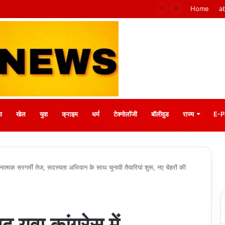
के वरिष्ठ संवाददाता आर.के. राजपूत हुए सम्मानित
Home
a
ा
खेल
युवा
क्राइम
धर्म
टेक्नोलॉजी
बॉलीवुड
राज्य
E-P
ात्मक सरगर्मी तेज, सदस्यता अभियान के साथ चुनावी तैयारियां शुरू, नए चेहरों की
ुवा कांग्रेस में