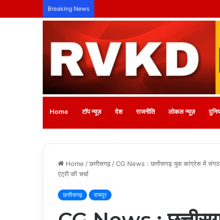
CG NEWS: उत्कृष्ट पत्रकारिता के लिए ग्रैंड न्यूज़ 
Breaking News
Home
टॉप न्यूज़
देश
राजनीति
लोकल न्यूज़
दुनिय
Home
/
छत्तीसगढ़
/
CG News : छत्तीसगढ़ युवा कांग्रेस में संगठन
एंट्री की चर्चा
छत्तीसगढ़
रायपुर
CG News : छत्तीसगढ़ य