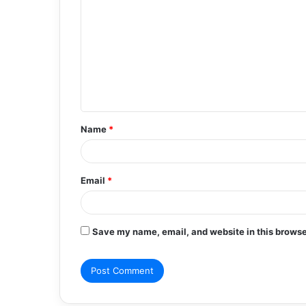
o
m
m
e
n
t
Name
*
*
Email
*
Save my name, email, and website in this browse