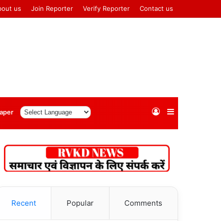
bout us
Join Reporter
Verify Reporter
Contact us
Log
Sidebar
aper
In
Recent
Popular
Comments