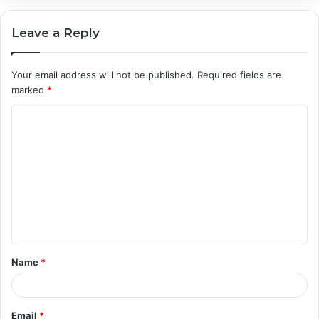
Leave a Reply
Your email address will not be published.
Required fields are
marked
*
C
o
m
m
e
n
t
Name
*
*
Email
*