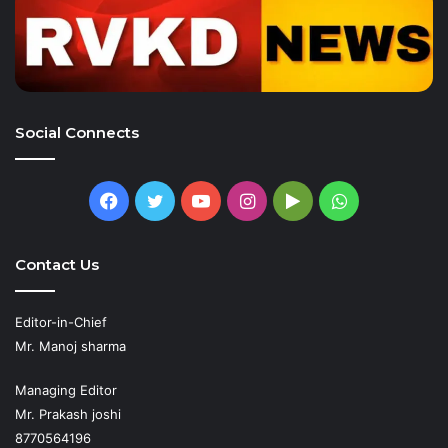
Social Connects
Facebook
Twitter
YouTube
Instagram
Google
WhatsApp
Play
Contact Us
Editor-in-Chief
Mr. Manoj sharma
Managing Editor
Mr. Prakash joshi
8770564196