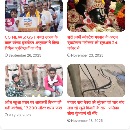
CG NEWS: GST बचत उत्सव के
श्री लक्ष्मी व्यंकटेश भगवान के अष्टम
तहत सांसद बृजमोहन अग्रवाल ने किया
ब्रह्मोत्सव महोत्सव की शुरूआत 24
विभिन्न प्रतिष्ठानों का दौरा
नवंबर से
September 26, 2025
November 23, 2025
अवैध महुआ शराब पर आबकारी विभाग की
बाजार पारा नेवरा की सुंदरता को चार चांद
बड़ी कार्रवाई, 17.200 लीटर शराब जब्त
लगा रहे खुले बिजली के तार , पालिका
सोया कुंभकर्ण की नींद
May 26, 2026
November 18, 2025