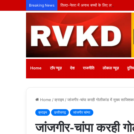
तिल्दा-नेवरा में अनाथ बच्चों के लिए लगेगा नि:शुल्क
Breaking News
Home
टॉप न्यूज़
देश
राजनीति
लोकल न्यूज़
दुनिय
Home
/
क्राइम
/
जांजगीर-चांपा करही गोलीकांड में मुख्य साजिशक
क्राइम
छत्तीसगढ़
जांजगीर चांम्पा
जांजगीर-चांपा करही गोल