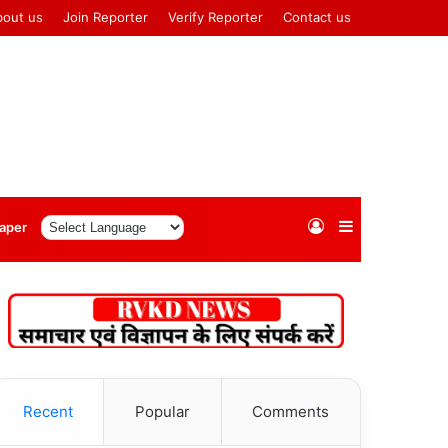
bout us
Join Reporter
Verify Reporter
Contact us
Log
Sidebar
aper
In
Recent
Popular
Comments