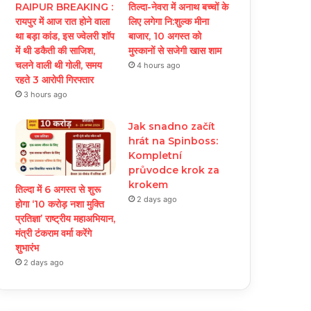
RAIPUR BREAKING :
तिल्दा-नेवरा में अनाथ बच्चों के
रायपुर में आज रात होने वाला
लिए लगेगा नि:शुल्क मीना
था बड़ा कांड, इस ज्वेलरी शॉप
बाजार, 10 अगस्त को
में थी डकैती की साजिश,
मुस्कानों से सजेगी खास शाम
चलने वाली थी गोली, समय
4 hours ago
रहते 3 आरोपी गिरफ्तार
3 hours ago
Jak snadno začít
hrát na Spinboss:
Kompletní
průvodce krok za
krokem
तिल्दा में 6 अगस्त से शुरू
2 days ago
होगा ‘10 करोड़ नशा मुक्ति
प्रतिज्ञा’ राष्ट्रीय महाअभियान,
मंत्री टंकराम वर्मा करेंगे
शुभारंभ
2 days ago