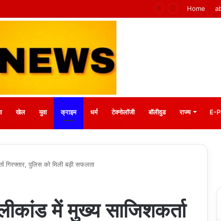
 मीना बाजार, 10 अगस्त को मुस्कानों से सजेगी खास शाम
Home
a
ा
खेल
युवा
क्राइम
धर्म
टेक्नोलॉजी
बॉलीवुड
राज्य
E-P
र्ता गिरफ्तार, पुलिस को मिली बड़ी सफलता
ीकांड में मुख्य साजिशकर्ता