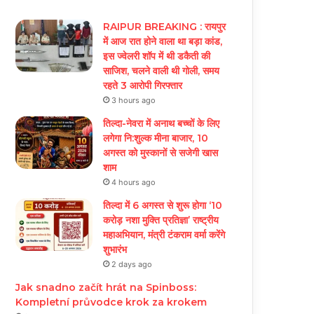
RAIPUR BREAKING : रायपुर
में आज रात होने वाला था बड़ा कांड,
इस ज्वेलरी शॉप में थी डकैती की
साजिश, चलने वाली थी गोली, समय
रहते 3 आरोपी गिरफ्तार
3 hours ago
तिल्दा-नेवरा में अनाथ बच्चों के लिए
लगेगा नि:शुल्क मीना बाजार, 10
अगस्त को मुस्कानों से सजेगी खास
शाम
4 hours ago
तिल्दा में 6 अगस्त से शुरू होगा ‘10
करोड़ नशा मुक्ति प्रतिज्ञा’ राष्ट्रीय
महाअभियान, मंत्री टंकराम वर्मा करेंगे
शुभारंभ
2 days ago
Jak snadno začít hrát na Spinboss:
Kompletní průvodce krok za krokem