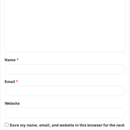
o
m
m
e
n
t
Name
*
*
Email
*
Website
Save my name, email, and website in this browser for the next