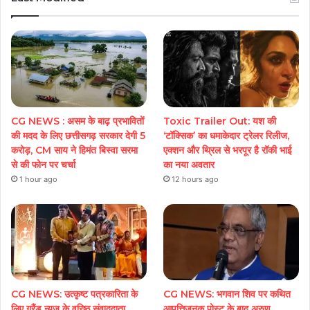
CG NEWS : असम के बाढ़ प्रभावितों
Toxic Trailer Out: यश की
की मदद के लिए छत्तीसगढ़ सरकार देगी 5
‘टॉक्सिक’ का धमाकेदार ट्रेलर रिलीज,
करोड़, CM साय ने हिमंत बिस्वा सरमा
एक्शन और थ्रिल से भरपूर है रॉकी भाई
से की फोन पर चर्चा
का नया अवतार
1 hour ago
12 hours ago
CG NEWS: उत्कृष्ट पत्रकारिता के
CG NEWS: भगवान शिव पर कथित
लिए ग्रैंड न्यूज़ के वरिष्ठ संवाददाता
आपत्तिजनक पोस्ट के बाद अरुण