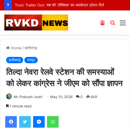
Toxic Trailer Out: यश की ‘टॉक्सिक’ का धमाकेदार ट्रेलर रिलीज, एक्शन और थ्रिल से भरपूर है रॉकी भाई का नया अवतार
Log
Searc
M
In
for
Home
/
छत्तीसगढ़
छत्तीसगढ़
रायपुर
तिल्दा नेवरा रेलवे स्टेशन की समस्याओं
को लेकर कांग्रेस ने जीएम को सौंपा ज्ञापन
Mr. Prakash Joshi
May 10, 2026
0
649
1 minute read
Facebook
Twitter
Messenger
WhatsApp