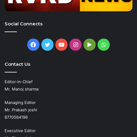
Social Connects
Facebook
Twitter
YouTube
Instagram
Google
WhatsApp
Play
Contact Us
Editor-in-Chief
Mr. Manoj sharma
Managing Editor
Mr. Prakash joshi
8770564196
Executive Editor