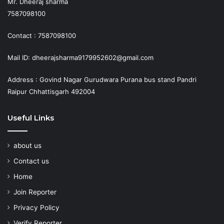
Mr. Dheeraj sharma
7587098100
Contact : 7587098100
Mail ID: dheerajsharma9179952602@gmail.com
Address : Govind Nagar Gurudwara Purana bus stand Pandri
Raipur Chhattisgarh 492004
Useful Links
about us
Contact us
Home
Join Reporter
Privacy Policy
Verify Reporter