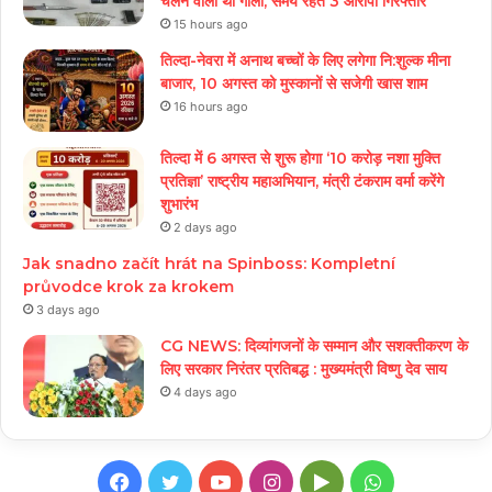
चलने वाली थी गोली, समय रहते 3 आरोपी गिरफ्तार
15 hours ago
तिल्दा-नेवरा में अनाथ बच्चों के लिए लगेगा नि:शुल्क मीना
बाजार, 10 अगस्त को मुस्कानों से सजेगी खास शाम
16 hours ago
तिल्दा में 6 अगस्त से शुरू होगा ‘10 करोड़ नशा मुक्ति
प्रतिज्ञा’ राष्ट्रीय महाअभियान, मंत्री टंकराम वर्मा करेंगे
शुभारंभ
2 days ago
Jak snadno začít hrát na Spinboss: Kompletní
průvodce krok za krokem
3 days ago
CG NEWS: दिव्यांगजनों के सम्मान और सशक्तीकरण के
लिए सरकार निरंतर प्रतिबद्ध : मुख्यमंत्री विष्णु देव साय
4 days ago
Facebook
Twitter
YouTube
Instagram
Google
WhatsApp