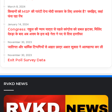
March 8, 2024
किसानों को MSP की गारंटी देना मोदी सरकार के लिए असभंव है? समझिए, कहां
फंस रहा पेंच
January 14, 2024
Congress: राहुल की न्याय यात्रा से पहले कांग्रेस को डबल झटका, मिलिंद
देवड़ा के बाद अब असम के इस बड़े नेता ने पद से दिया इस्तीफा
November 30, 2023
जातिगत और धार्मिक टिप्पणियों से आहत छात्र अक्षत शुक्ला ने आत्महत्या कर ली
November 30, 2023
Exit Poll Survey Data
RVKD NEWS