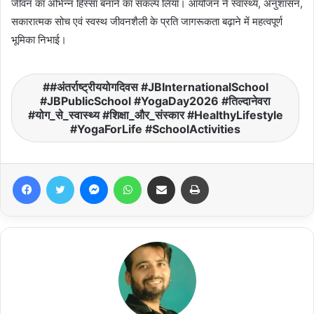
जीवन का अभिन्न हिस्सा बनाने का संकल्प लिया। आयोजन ने स्वास्थ्य, अनुशासन,
सकारात्मक सोच एवं स्वस्थ जीवनशैली के प्रति जागरूकता बढ़ाने में महत्वपूर्ण
भूमिका निभाई।
#अंतर्राष्ट्रीययोगदिवस #JBInternationalSchool
#JBPublicSchool #YogaDay2026 #तिल्दानेवरा
#योग_से_स्वास्थ्य #शिक्षा_और_संस्कार #HealthyLifestyle
#YogaForLife #SchoolActivities
Facebook
Twitter
Messenger
WhatsApp
Share via Email
Print