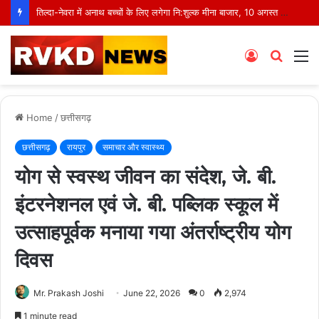
तिल्दा-नेवरा में अनाथ बच्चों के लिए लगेगा नि:शुल्क मीना बाजार, 10 अगस्त को मुस्कानों से सजेगी खास शाम
Log
Searc
M
In
for
Home
/
छत्तीसगढ़
छत्तीसगढ़
रायपुर
समाचार और स्वास्थ्य
योग से स्वस्थ जीवन का संदेश, जे. बी.
इंटरनेशनल एवं जे. बी. पब्लिक स्कूल में
उत्साहपूर्वक मनाया गया अंतर्राष्ट्रीय योग
दिवस
Mr. Prakash Joshi
June 22, 2026
0
2,974
1 minute read