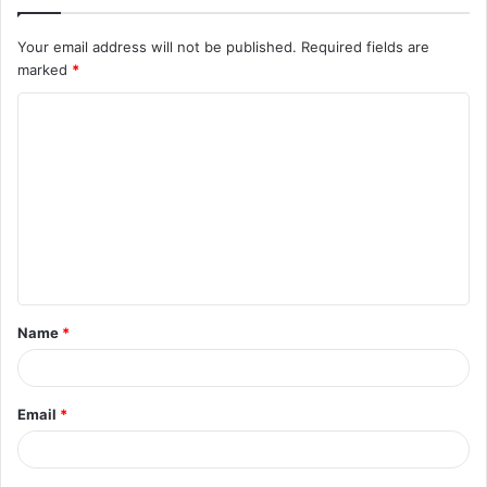
Your email address will not be published.
Required fields are
marked
*
C
o
m
m
e
n
t
Name
*
*
Email
*