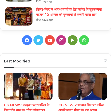
2 days ago
तिल्दा-नेवरा में अनाथ बच्चों के लिए लगेगा नि:शुल्क मीना
बाजार, 10 अगस्त को मुस्कानों से सजेगी खास शाम
2 days ago
Facebook
Twitter
YouTube
Instagram
Google
WhatsApp
Play
Last Modified
CG NEWS: उत्कृष्ट पत्रकारिता के
CG NEWS: भगवान शिव पर कथित
लिए ग्रैंड न्यूज़ के वरिष्ठ संवाददाता
आपत्तिजनक पोस्ट के बाद अरुण