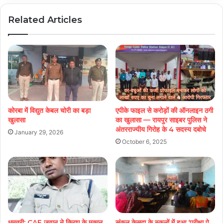
Related Articles
कोरबा में विद्युत केबल चोरी का बड़ा
एपीके फाइल से करोड़ों की ऑनलाइन ठगी
खुलासा
का खुलासा — रायपुर साइबर पुलिस ने
अंतरराज्यीय गिरोह के 4 सदस्य दबोचे
January 29, 2026
October 6, 2025
धमतरी: CAF जवान ने किराए के मकान
संकुल केसदा के स्कूलों में हुआ ‘परीक्षा पे