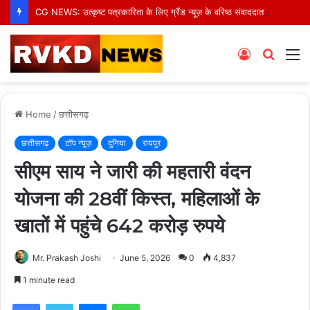
CG NEWS: उत्कृष्ट पत्रकारिता के लिए ग्रैंड न्यूज़ के वरिष्ठ संवाददाता आर.के. राजपूत हुए सम्मानित
Log
Searc
M
In
for
Home
/
छत्तीसगढ़
छत्तीसगढ़
टॉप न्यूज़
दुनिया
रायपुर
सीएम साय ने जारी की महतारी वंदन
योजना की 28वीं किस्त, महिलाओं के
खातों में पहुंचे 642 करोड़ रुपये
Mr. Prakash Joshi
June 5, 2026
0
4,837
1 minute read
Facebook
Twitter
Messenger
WhatsApp