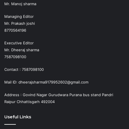
Mr. Manoj sharma
Managing Editor
Mr. Prakash joshi
8770564196
Executive Editor
Mr. Dheeraj sharma
7587098100
Contact : 7587098100
Mail ID: dheerajsharma9179952602@gmail.com
Address : Govind Nagar Gurudwara Purana bus stand Pandri
Raipur Chhattisgarh 492004
Useful Links