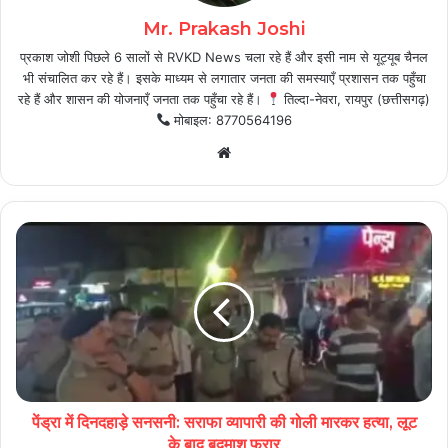
Mr. Prakash Joshi
प्रकाश जोशी पिछले 6 सालों से RVKD News चला रहे हैं और इसी नाम से यूट्यूब चैनल
भी संचालित कर रहे हैं। इसके माध्यम से लगातार जनता की समस्याएँ प्रशासन तक पहुँचा
रहे हैं और शासन की योजनाएँ जनता तक पहुँचा रहे हैं।
तिल्दा-नेवरा, रायपुर (छत्तीसगढ़)
मोबाइल: 8770564196
Website
पेंड्रा में दिनदहाड़े सनसनी: सराफा व्यापारी की गोली मारकर हत्या, लूट
के बाद बदमाश फरार