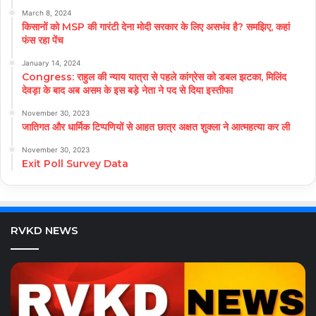
March 8, 2024
किसानों को MSP की गारंटी देना मोदी सरकार के लिए असभंव है? समझिए, कहां
फंस रहा पेंच
January 14, 2024
Congress: राहुल की न्याय यात्रा से पहले कांग्रेस को डबल झटका, मिलिंद
देवड़ा के बाद अब असम के इस बड़े नेता ने पद से दिया इस्तीफा
November 30, 2023
जातिगत और धार्मिक टिप्पणियों से आहत छात्र अक्षत शुक्ला ने आत्महत्या कर ली
November 30, 2023
Exit Poll Survey Data
RVKD NEWS