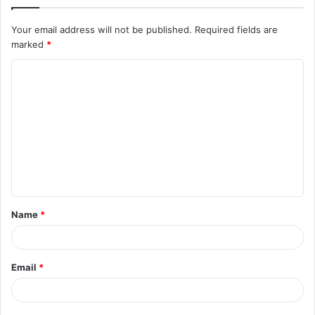
Your email address will not be published.
Required fields are
marked
*
C
o
m
m
e
n
t
Name
*
*
Email
*