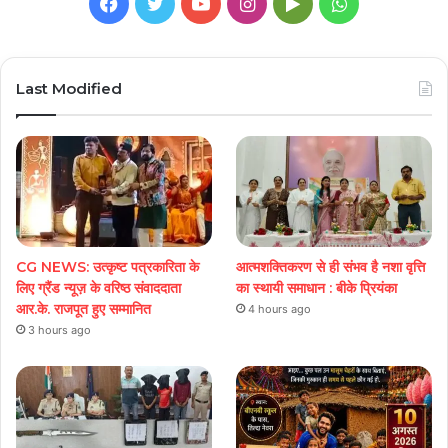
Facebook
Twitter
YouTube
Instagram
Google
WhatsApp
Play
Last Modified
CG NEWS: उत्कृष्ट पत्रकारिता के
आत्मशक्तिकरण से ही संभव है नशा वृत्ति
लिए ग्रैंड न्यूज़ के वरिष्ठ संवाददाता
का स्थायी समाधान : बीके प्रियंका
आर.के. राजपूत हुए सम्मानित
4 hours ago
3 hours ago