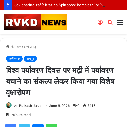
Jak snadno začít hrát na Spinboss: Kompletní průvodce krok za krokem
Log
Searc
M
In
for
Home
/
छत्तीसगढ़
छत्तीसगढ़
रायपुर
विश्व पर्यावरण दिवस पर मढ़ी में पर्यावरण
बचाने का संकल्प लेकर किया गया विशेष
वृक्षारोपण
Mr. Prakash Joshi
June 6, 2026
0
5,113
1 minute read
Facebook
Twitter
Messenger
WhatsApp