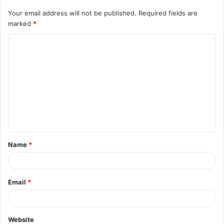
Your email address will not be published.
Required fields are
marked
*
C
o
m
m
e
n
t
Name
*
*
Email
*
Website