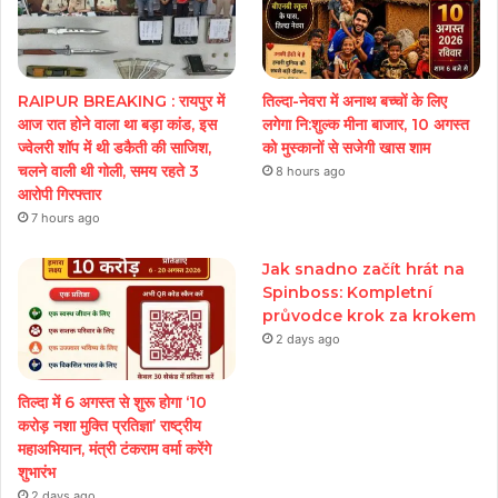
RAIPUR BREAKING : रायपुर में
तिल्दा-नेवरा में अनाथ बच्चों के लिए
आज रात होने वाला था बड़ा कांड, इस
लगेगा नि:शुल्क मीना बाजार, 10 अगस्त
ज्वेलरी शॉप में थी डकैती की साजिश,
को मुस्कानों से सजेगी खास शाम
चलने वाली थी गोली, समय रहते 3
8 hours ago
आरोपी गिरफ्तार
7 hours ago
Jak snadno začít hrát na
Spinboss: Kompletní
průvodce krok za krokem
2 days ago
तिल्दा में 6 अगस्त से शुरू होगा ‘10
करोड़ नशा मुक्ति प्रतिज्ञा’ राष्ट्रीय
महाअभियान, मंत्री टंकराम वर्मा करेंगे
शुभारंभ
2 days ago