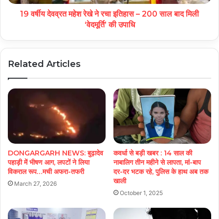
19 वर्षीय देवव्रत महेश रेखे ने रचा इतिहास – 200 साल बाद मिली
‘वेदमूर्ति’ की उपाधि
Related Articles
DONGARGARH NEWS: बुढ़ादेव
कवर्धा से बड़ी खबर : 14 साल की
पहाड़ी में भीषण आग, लपटों ने लिया
नाबालिग तीन महीने से लापता, मां-बाप
विकराल रूप…मची अफरा-तफरी
दर-दर भटक रहे, पुलिस के हाथ अब तक
खाली
March 27, 2026
October 1, 2025