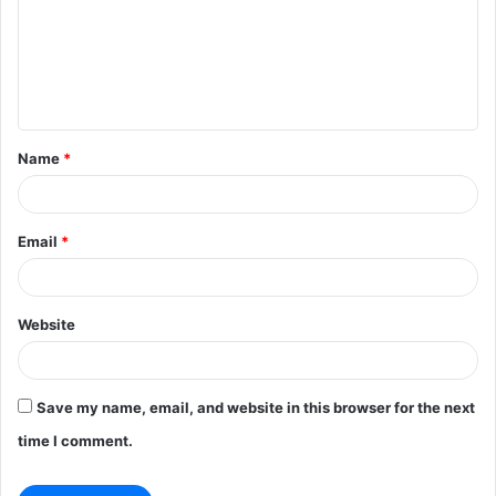
m
e
n
t
Name
*
*
Email
*
Website
Save my name, email, and website in this browser for the next
time I comment.