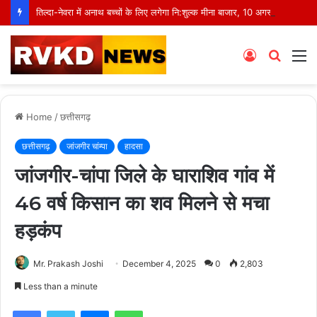
तिल्दा-नेवरा में अनाथ बच्चों के लिए लगेगा नि:शुल्क मीना बाजार, 10 अगस्त को मुस्कानों से सजेगी खास शाम
Log
Searc
M
In
for
Home
/
छत्तीसगढ़
छत्तीसगढ़
जांजगीर चांम्पा
हादसा
जांजगीर-चांपा जिले के घाराशिव गांव में
46 वर्ष किसान का शव मिलने से मचा
हड़कंप
Mr. Prakash Joshi
December 4, 2025
0
2,803
Less than a minute
Facebook
Twitter
Messenger
WhatsApp