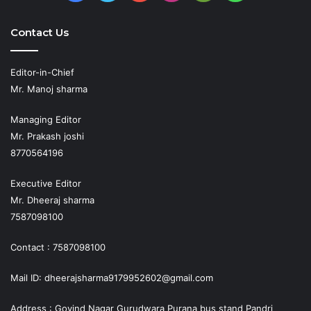
Play
Contact Us
Editor-in-Chief
Mr. Manoj sharma
Managing Editor
Mr. Prakash joshi
8770564196
Executive Editor
Mr. Dheeraj sharma
7587098100
Contact : 7587098100
Mail ID: dheerajsharma9179952602@gmail.com
Address : Govind Nagar Gurudwara Purana bus stand Pandri