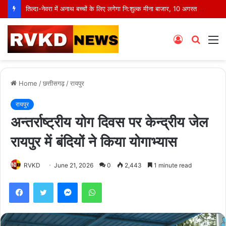
तिल्दा-नेवरा में अनाथ बच्चों के लिए लगेगा नि:शुल्क मीना बाजार, 10 अगस्त को मुस्कानों से सजेगी खास शाम
Log
Searc
M
In
for
Home
/
छत्तीसगढ़
/
रायपुर
रायपुर
अन्तर्राष्ट्रीय योग दिवस पर केन्द्रीय जेल
रायपुर में बंदियों ने किया योगाभ्यास
RVKD
June 21, 2026
0
2,443
1 minute read
Facebook
Twitter
Messenger
WhatsApp