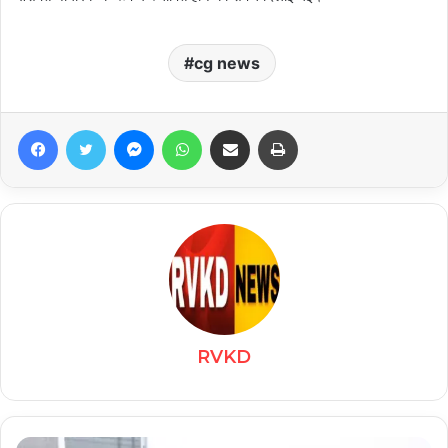
cg news
Facebook
Twitter
Messenger
WhatsApp
Share via Email
Print
RVKD