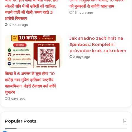
आज रात होने वाला था बड़ा कांड, इस
लगेगा नि:शुल्क मीना बाजार, 10 अगस्त
ज्वेलरी शॉप में थी डकैती की साजिश,
को मुस्कानों से सजेगी खास शाम
चलने वाली थी गोली, समय रहते 3
18 hours ago
आरोपी गिरफ्तार
17 hours ago
Jak snadno začít hrát na
Spinboss: Kompletní
průvodce krok za krokem
3 days ago
तिल्दा में 6 अगस्त से शुरू होगा ‘10
करोड़ नशा मुक्ति प्रतिज्ञा’ राष्ट्रीय
महाअभियान, मंत्री टंकराम वर्मा करेंगे
शुभारंभ
3 days ago
Popular Posts