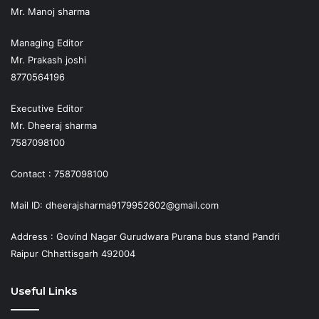
Mr. Manoj sharma
Managing Editor
Mr. Prakash joshi
8770564196
Executive Editor
Mr. Dheeraj sharma
7587098100
Contact : 7587098100
Mail ID: dheerajsharma9179952602@gmail.com
Address : Govind Nagar Gurudwara Purana bus stand Pandri
Raipur Chhattisgarh 492004
Useful Links