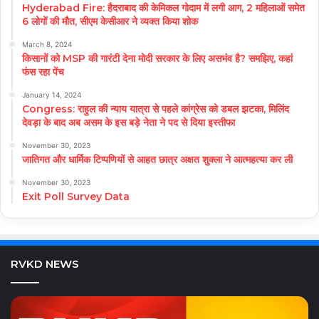
Hyderabad Fire: हैदराबाद की केमिकल गोदाम में लगी आग, 2 महिलाओं समेत
6 लोगों की मौत, सीएम केसीआर ने व्यक्त किया शोक
March 8, 2024
किसानों को MSP की गारंटी देना मोदी सरकार के लिए असभंव है? समझिए, कहां
फंस रहा पेंच
January 14, 2024
Congress: राहुल की न्याय यात्रा से पहले कांग्रेस को डबल झटका, मिलिंद
देवड़ा के बाद अब असम के इस बड़े नेता ने पद से दिया इस्तीफा
November 30, 2023
जातिगत और धार्मिक टिप्पणियों से आहत छात्र अक्षत शुक्ला ने आत्महत्या कर ली
November 30, 2023
Exit Poll Survey Data
RVKD NEWS