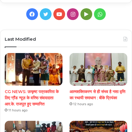
Facebook
Twitter
YouTube
Instagram
Google
WhatsApp
Play
Last Modified
CG NEWS: उत्कृष्ट पत्रकारिता के
आत्मशक्तिकरण से ही संभव है नशा वृत्ति
लिए ग्रैंड न्यूज़ के वरिष्ठ संवाददाता
का स्थायी समाधान : बीके प्रियंका
आर.के. राजपूत हुए सम्मानित
12 hours ago
11 hours ago