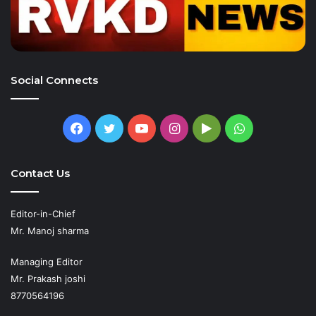
Social Connects
Facebook
Twitter
YouTube
Instagram
Google
WhatsApp
Play
Contact Us
Editor-in-Chief
Mr. Manoj sharma
Managing Editor
Mr. Prakash joshi
8770564196