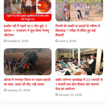
हसदेव नदी में नहाने गए 5 लोग डूबे, 3
नियमों की सख्ती या छात्रों के भविष्य से
लापता — प्रशासन ने शुरू किया रेस्क्यू
खिलवाड़ ? परीक्षा से वंचित हुए कई
ऑपरेशन
विद्यार्थी
October 5, 2025
June 5, 2026
कोरबा में गणतंत्र दिवस पर सड़क हादसों
कबीर धर्मनगर दामाखेड़ा में 23 जनवरी से
का कहर, छात्र की मौत, कई घायल
1 फरवरी तक होगा विशाल संत समागम
मेला का आयोजन
January 27, 2026
January 22, 2026