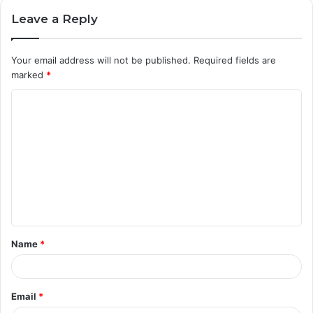
Leave a Reply
Your email address will not be published.
Required fields are
marked
*
C
o
m
m
e
n
t
Name
*
*
Email
*