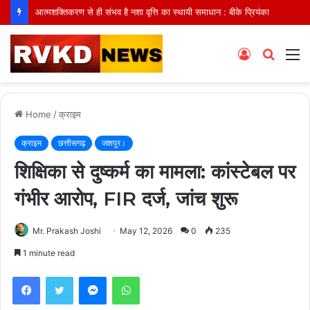
आत्मशक्तिकरण से ही संभव है नशा वृत्ति का स्थायी समाधान : बीके प्रियंका
Log
Searc
M
In
for
Home
/
क्राइम
क्राइम
छत्तीसगढ़
जशपुर।
शिक्षिका से दुष्कर्म का मामला: कांस्टेबल पर
गंभीर आरोप, FIR दर्ज, जांच शुरू
Mr. Prakash Joshi
May 12, 2026
0
235
1 minute read
Facebook
Twitter
Messenger
WhatsApp