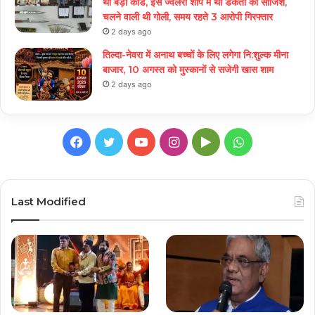
था बड़ा कांड, इस ज्वेलरी शॉप में थी डकैती की साजिश,
चलने वाली थी गोली, समय रहते 3 आरोपी गिरफ्तार
2 days ago
तिल्दा-नेवरा में अनाथ बच्चों के लिए लगेगा नि:शुल्क मीना
बाजार, 10 अगस्त को मुस्कानों से सजेगी खास शाम
2 days ago
Facebook
Twitter
YouTube
Instagram
Google
WhatsApp
Play
Last Modified