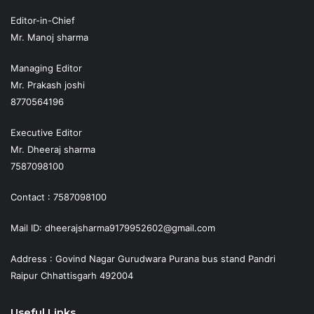
Editor-in-Chief
Mr. Manoj sharma
Managing Editor
Mr. Prakash joshi
8770564196
Executive Editor
Mr. Dheeraj sharma
7587098100
Contact : 7587098100
Mail ID: dheerajsharma9179952602@gmail.com
Address : Govind Nagar Gurudwara Purana bus stand Pandri
Raipur Chhattisgarh 492004
Useful Links