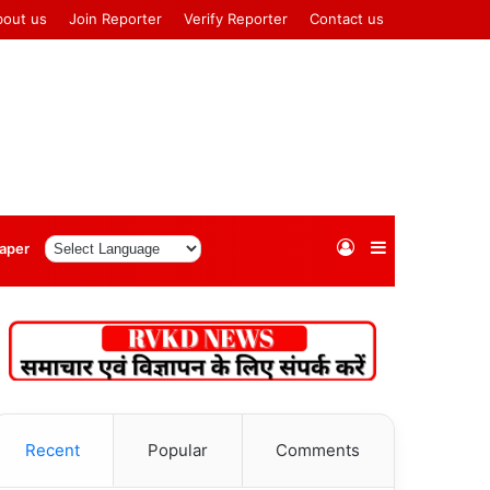
bout us
Join Reporter
Verify Reporter
Contact us
Log
Sidebar
aper
In
Recent
Popular
Comments