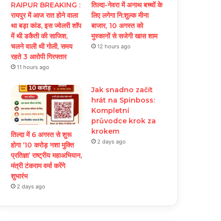
RAIPUR BREAKING :
तिल्दा-नेवरा में अनाथ बच्चों के
रायपुर में आज रात होने वाला
लिए लगेगा नि:शुल्क मीना
था बड़ा कांड, इस ज्वेलरी शॉप
बाजार, 10 अगस्त को
में थी डकैती की साजिश,
मुस्कानों से सजेगी खास शाम
चलने वाली थी गोली, समय
12 hours ago
रहते 3 आरोपी गिरफ्तार
11 hours ago
Jak snadno začít
hrát na Spinboss:
Kompletní
průvodce krok za
krokem
तिल्दा में 6 अगस्त से शुरू
2 days ago
होगा ‘10 करोड़ नशा मुक्ति
प्रतिज्ञा’ राष्ट्रीय महाअभियान,
मंत्री टंकराम वर्मा करेंगे
शुभारंभ
2 days ago