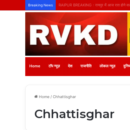
तिल्दा-नेवरा में अनाथ बच्चों के लिए लगेगा नि:शुल्क
Breaking News
Home
टॉप न्यूज़
देश
राजनीति
लोकल न्यूज़
दुनिय
Home
/
Chhattisghar
Chhattisghar