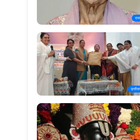
राय
छत्तीस