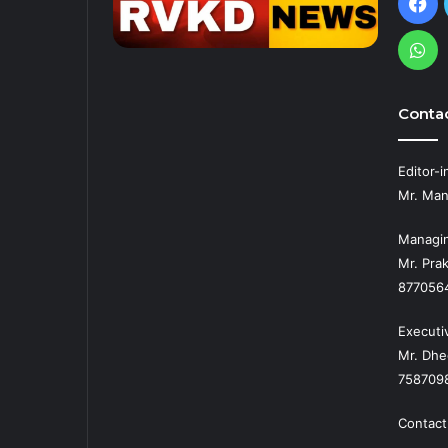
Fa
Wh
Contac
Editor-i
Mr. Man
Managin
Mr. Prak
877056
Executi
Mr. Dhe
758709
Contact