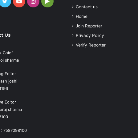
cebook
Twitter
YouTube
Instagram
Google
Contact us
Play
atsApp
Home
Join Reporter
t Us
Privacy Policy
Verify Reporter
n-Chief
oj sharma
g Editor
ash joshi
4196
ve Editor
eraj sharma
8100
 : 7587098100