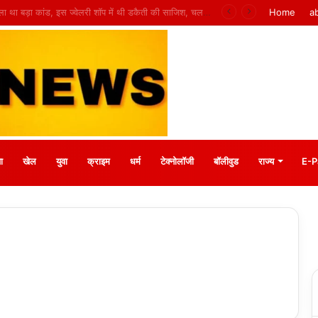
 मीना बाजार, 10 अगस्त को मुस्कानों से सजेगी खास शाम
Home
a
ा
खेल
युवा
क्राइम
धर्म
टेक्नोलॉजी
बॉलीवुड
राज्य
E-P