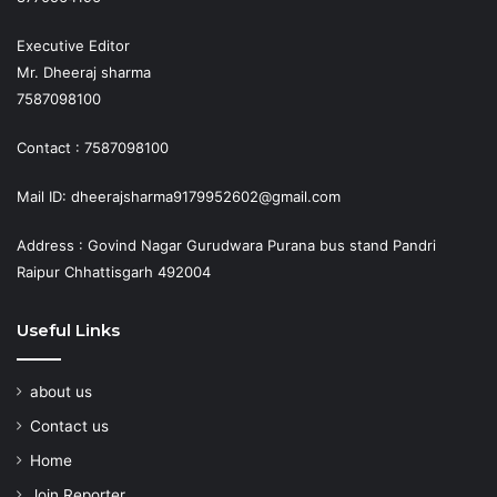
Executive Editor
Mr. Dheeraj sharma
7587098100
Contact : 7587098100
Mail ID: dheerajsharma9179952602@gmail.com
Address : Govind Nagar Gurudwara Purana bus stand Pandri
Raipur Chhattisgarh 492004
Useful Links
about us
Contact us
Home
Join Reporter