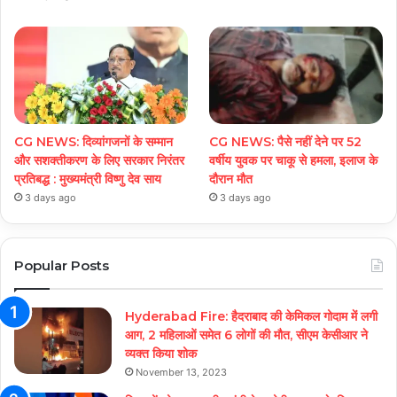
CG NEWS: दिव्यांगजनों के सम्मान
CG NEWS: पैसे नहीं देने पर 52
और सशक्तीकरण के लिए सरकार निरंतर
वर्षीय युवक पर चाकू से हमला, इलाज के
प्रतिबद्ध : मुख्यमंत्री विष्णु देव साय
दौरान मौत
3 days ago
3 days ago
Popular Posts
Hyderabad Fire: हैदराबाद की केमिकल गोदाम में लगी
आग, 2 महिलाओं समेत 6 लोगों की मौत, सीएम केसीआर ने
व्यक्त किया शोक
November 13, 2023