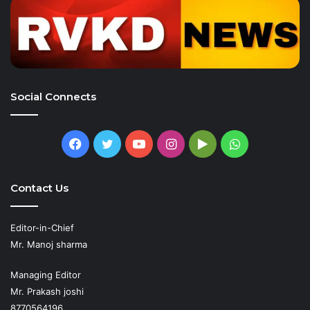
Social Connects
Facebook
Twitter
YouTube
Instagram
Google
WhatsApp
Play
Contact Us
Editor-in-Chief
Mr. Manoj sharma
Managing Editor
Mr. Prakash joshi
8770564196