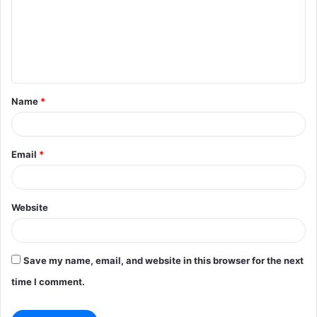
m
e
n
t
Name
*
*
Email
*
Website
Save my name, email, and website in this browser for the next
time I comment.