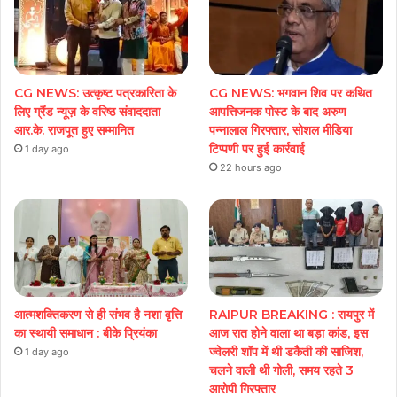
CG NEWS: उत्कृष्ट पत्रकारिता के
CG NEWS: भगवान शिव पर कथित
लिए ग्रैंड न्यूज़ के वरिष्ठ संवाददाता
आपत्तिजनक पोस्ट के बाद अरुण
आर.के. राजपूत हुए सम्मानित
पन्नालाल गिरफ्तार, सोशल मीडिया
टिप्पणी पर हुई कार्रवाई
1 day ago
22 hours ago
आत्मशक्तिकरण से ही संभव है नशा वृत्ति
RAIPUR BREAKING : रायपुर में
का स्थायी समाधान : बीके प्रियंका
आज रात होने वाला था बड़ा कांड, इस
ज्वेलरी शॉप में थी डकैती की साजिश,
1 day ago
चलने वाली थी गोली, समय रहते 3
आरोपी गिरफ्तार