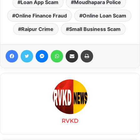
Loan App Scam
Moudhapara Police
Online Finance Fraud
Online Loan Scam
Raipur Crime
Small Business Scam
Facebook
Twitter
Messenger
WhatsApp
Share via Email
Print
RVKD