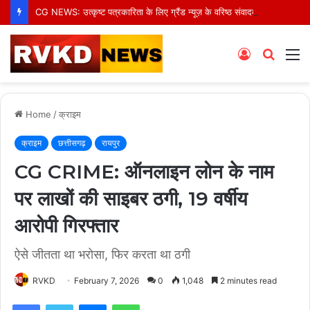
CG NEWS: उत्कृष्ट पत्रकारिता के लिए ग्रैंड न्यूज़ के वरिष्ठ संवाददाता आर.के. राजपूत हुए सम्मानित
Log
Searc
M
In
for
Home
/
क्राइम
क्राइम
छत्तीसगढ़
रायपुर
CG CRIME: ऑनलाइन लोन के नाम
पर लाखों की साइबर ठगी, 19 वर्षीय
आरोपी गिरफ्तार
ऐसे जीतता था भरोसा, फिर करता था ठगी
RVKD
February 7, 2026
0
1,048
2 minutes read
Facebook
Twitter
Messenger
WhatsApp