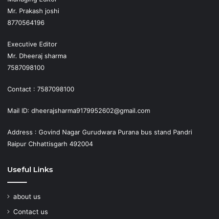
Mr. Prakash joshi
8770564196
Executive Editor
Mr. Dheeraj sharma
7587098100
Contact : 7587098100
Mail ID: dheerajsharma9179952602@gmail.com
Address : Govind Nagar Gurudwara Purana bus stand Pandri
Raipur Chhattisgarh 492004
Useful Links
about us
Contact us