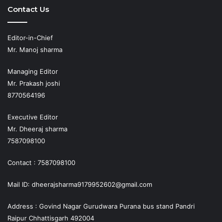
Contact Us
Editor-in-Chief
Mr. Manoj sharma
Managing Editor
Mr. Prakash joshi
8770564196
Executive Editor
Mr. Dheeraj sharma
7587098100
Contact : 7587098100
Mail ID: dheerajsharma9179952602@gmail.com
Address : Govind Nagar Gurudwara Purana bus stand Pandri
Raipur Chhattisgarh 492004