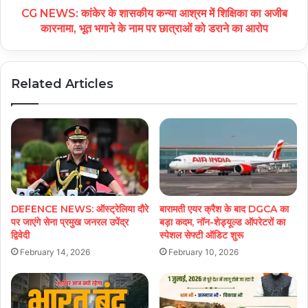
CG NEWS: कांकेर के शासकीय कन्या आश्रम में शिक्षिका का अजीब
कारनामा, भूत भगाने के नाम पर छात्राओं को डराने का आरोप
Related Articles
DEFENCE NEWS: ऑस्ट्रेलिया दौरे
बारामती एयर क्रैश के बाद DGCA का
पर जाएंगे सेना प्रमुख जनरल उपेंद्र
बड़ा कदम, नॉन-शेड्यूल्ड ऑपरेटरों का
द्विवेदी
स्पेशल सेफ्टी ऑडिट शुरू
February 14, 2026
February 10, 2026