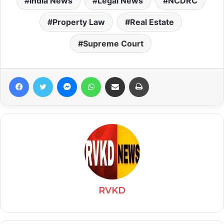
India News
Legal News
NCDRC
Property Law
Real Estate
Supreme Court
Facebook
Twitter
Messenger
WhatsApp
Share via Email
Print
RVKD