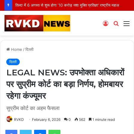
Jak snadno začít hrát na Spinboss: Kompletní průvodce krok za krokem
Log
Searc
M
In
for
Home
/
दिल्ली
दिल्ली
LEGAL NEWS: उपभोक्ता अधिकारों
पर सुप्रीम कोर्ट का बड़ा निर्णय, होमबायर
रहेगा कंज्यूमर
सुप्रीम कोर्ट का अहम फैसला
RVKD
February 6, 2026
0
562
1 minute read
Facebook
Twitter
Messenger
WhatsApp